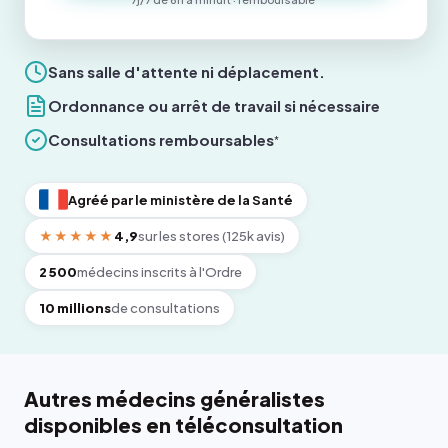
Sans salle d'attente ni déplacement.
Ordonnance ou arrêt de travail si nécessaire
Consultations remboursables
*
Agréé par le ministère de la Santé
★★★★★
4,9
sur les stores (125k avis)
2 500
médecins inscrits à l'Ordre
10 millions
de consultations
Autres médecins généralistes
disponibles en téléconsultation