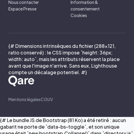
Nous contacter
Information &
Espace Presse
consentement
Cookies
{# Dimensions intrinsèques du fichier (288×121,
ratio conservé) : le CSS impose `height: 36px;
width: auto`, mais les attributs réservent la place
avant que l'image n'arrive. Sans eux, Lighthouse
compte un décalage potentiel. #}
Mentions légales
CGUV
{# Le bundle JS de Bootstrap (81 Ko) a été retiré : aucun
gabarit ne porte de `data-bs-toggle`, et son unique
usage était `new bootstrap.Collapse()` dans `directory.js`