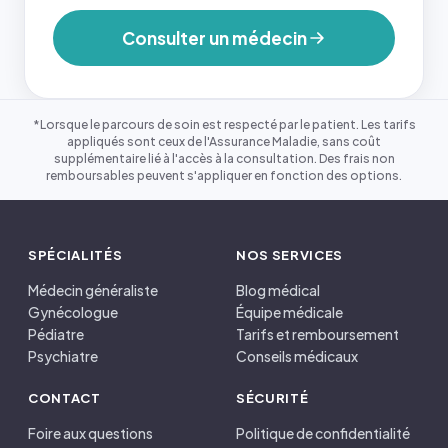
Consulter un médecin
*Lorsque le parcours de soin est respecté par le patient. Les tarifs
appliqués sont ceux de l'Assurance Maladie, sans coût
supplémentaire lié à l'accès à la consultation. Des frais non
remboursables peuvent s'appliquer en fonction des options.
SPÉCIALITÉS
NOS SERVICES
Médecin généraliste
Blog médical
Gynécologue
Équipe médicale
Pédiatre
Tarifs et remboursement
Psychiatre
Conseils médicaux
CONTACT
SÉCURITÉ
Foire aux questions
Politique de confidentialité