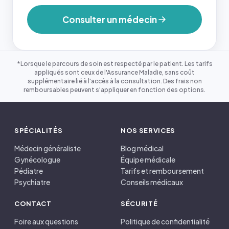
Consulter un médecin
*Lorsque le parcours de soin est respecté par le patient. Les tarifs
appliqués sont ceux de l'Assurance Maladie, sans coût
supplémentaire lié à l'accès à la consultation. Des frais non
remboursables peuvent s'appliquer en fonction des options.
SPÉCIALITÉS
NOS SERVICES
Médecin généraliste
Blog médical
Gynécologue
Équipe médicale
Pédiatre
Tarifs et remboursement
Psychiatre
Conseils médicaux
CONTACT
SÉCURITÉ
Foire aux questions
Politique de confidentialité