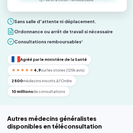
Sans salle d'attente ni déplacement.
Ordonnance ou arrêt de travail si nécessaire
Consultations remboursables
*
Agréé par le ministère de la Santé
★★★★★
4,9
sur les stores (125k avis)
2 500
médecins inscrits à l'Ordre
10 millions
de consultations
Autres médecins généralistes
disponibles en téléconsultation