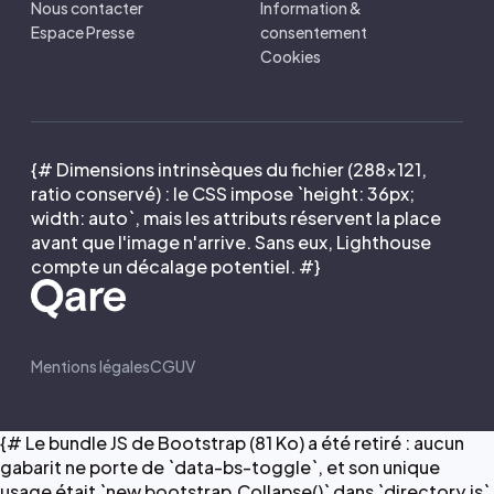
Nous contacter
Information &
Espace Presse
consentement
Cookies
{# Dimensions intrinsèques du fichier (288×121,
ratio conservé) : le CSS impose `height: 36px;
width: auto`, mais les attributs réservent la place
avant que l'image n'arrive. Sans eux, Lighthouse
compte un décalage potentiel. #}
Mentions légales
CGUV
{# Le bundle JS de Bootstrap (81 Ko) a été retiré : aucun
gabarit ne porte de `data-bs-toggle`, et son unique
usage était `new bootstrap.Collapse()` dans `directory.js`