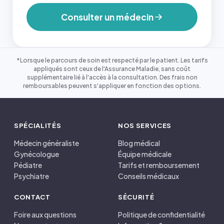
Consulter un médecin
*Lorsque le parcours de soin est respecté par le patient. Les tarifs
appliqués sont ceux de l'Assurance Maladie, sans coût
supplémentaire lié à l'accès à la consultation. Des frais non
remboursables peuvent s'appliquer en fonction des options.
SPÉCIALITÉS
NOS SERVICES
Médecin généraliste
Blog médical
Gynécologue
Équipe médicale
Pédiatre
Tarifs et remboursement
Psychiatre
Conseils médicaux
CONTACT
SÉCURITÉ
Foire aux questions
Politique de confidentialité