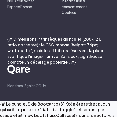
Nous contacter
Information &
Espace Presse
consentement
Cookies
{# Dimensions intrinsèques du fichier (288×121,
ratio conservé) : le CSS impose `height: 36px;
width: auto`, mais les attributs réservent la place
avant que l'image n'arrive. Sans eux, Lighthouse
compte un décalage potentiel. #}
Mentions légales
CGUV
{# Le bundle JS de Bootstrap (81 Ko) a été retiré : aucun
gabarit ne porte de `data-bs-toggle`, et son unique
usage était `new bootstrap.Collapse()` dans `directory.js`