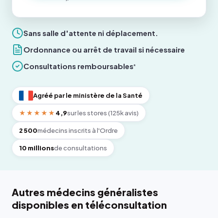
Sans salle d'attente ni déplacement.
Ordonnance ou arrêt de travail si nécessaire
Consultations remboursables
*
Agréé par le ministère de la Santé
★★★★★
4,9
sur les stores (125k avis)
2 500
médecins inscrits à l'Ordre
10 millions
de consultations
Autres médecins généralistes
disponibles en téléconsultation