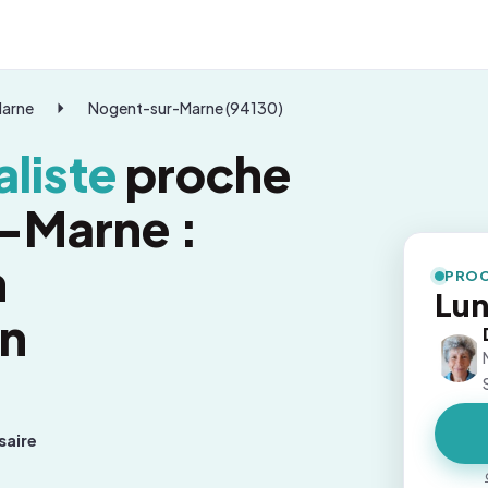
Marne
Nogent-sur-Marne (94130)
liste
proche
-Marne :
n
PROC
Lun
on
saire