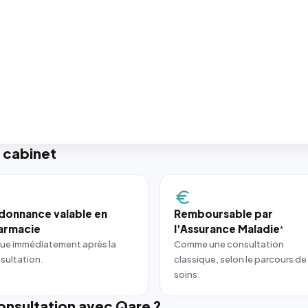
 cabinet
donnance valable en
Remboursable par
armacie
l'Assurance Maladie
*
ue immédiatement après la
Comme une consultation
sultation.
classique, selon le parcours de
soins.
nsultation avec Qare ?