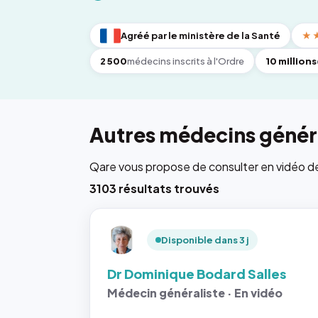
Agréé par le ministère de la Santé
★
2 500
médecins inscrits à l'Ordre
10 millions
Autres médecins généra
Qare vous propose de consulter en vidéo de 6
3103 résultats trouvés
Disponible dans 3 j
Dr Dominique Bodard Salles
Médecin généraliste · En vidéo