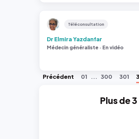
Téléconsultation
Dr Elmira Yazdanfar
Médecin généraliste · En vidéo
Préc
édent
01
300
301
...
Plus de 3