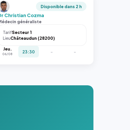
Disponible dans 2 h
Dr Christian Cozma
Médecin généraliste
Tarif
Secteur 1
Lieu
Châteaudun (28200)
Jeu.
23:30
-
-
06/08