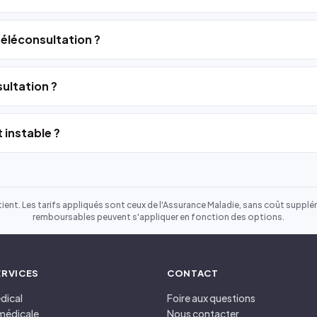
 téléconsultation ?
ultation ?
 instable ?
ient. Les tarifs appliqués sont ceux de l'Assurance Maladie, sans coût suppléme
remboursables peuvent s'appliquer en fonction des options.
ERVICES
CONTACT
dical
Foire aux questions
médicale
Nous contacter