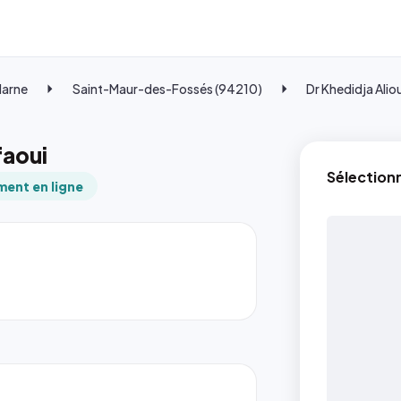
Marne
Saint-Maur-des-Fossés (94210)
Dr Khedidja Ali
faoui
Sélection
ent en ligne