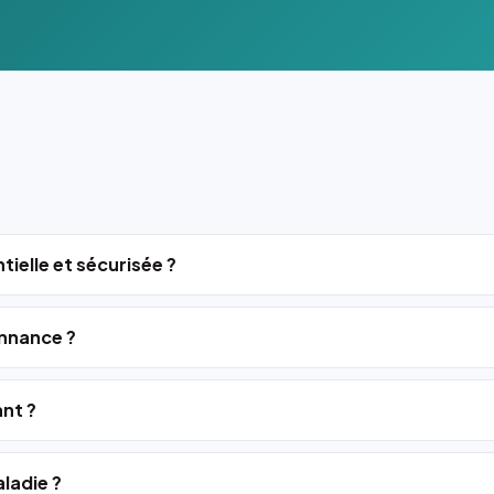
tielle et sécurisée ?
nnance ?
ant ?
ladie ?