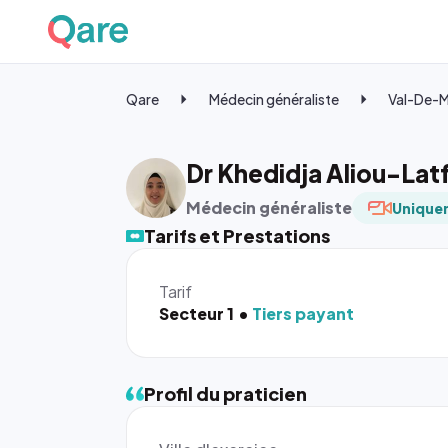
Qare
Médecin généraliste
Val-De-
Dr Khedidja Aliou-Lat
Médecin généraliste
Uniquem
Tarifs et Prestations
Tarif
Secteur 1
Tiers payant
Profil du praticien