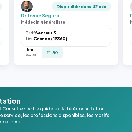
Disponible dans 42 min
Dr Josue Segura
Médecin généraliste
Tarif
Secteur 3
Lieu
Cosnac (19360)
Jeu.
21:50
-
-
06/08
ltation
? Consultez notre guide sur la téléconsultation
 service, les professions disponibles, les motifs
ormations.