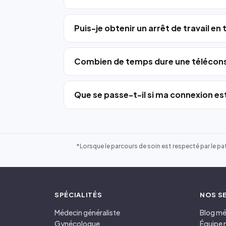
Puis-je obtenir un arrêt de travail en
Combien de temps dure une télécons
Que se passe-t-il si ma connexion est
*Lorsque le parcours de soin est respecté par le pat
SPÉCIALITÉS
NOS S
Médecin généraliste
Blog mé
Gynécologue
Équipe 