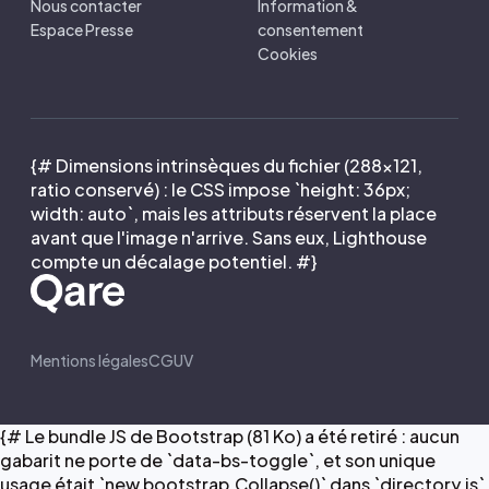
Nous contacter
Information &
Espace Presse
consentement
Cookies
{# Dimensions intrinsèques du fichier (288×121,
ratio conservé) : le CSS impose `height: 36px;
width: auto`, mais les attributs réservent la place
avant que l'image n'arrive. Sans eux, Lighthouse
compte un décalage potentiel. #}
Mentions légales
CGUV
{# Le bundle JS de Bootstrap (81 Ko) a été retiré : aucun
gabarit ne porte de `data-bs-toggle`, et son unique
usage était `new bootstrap.Collapse()` dans `directory.js`