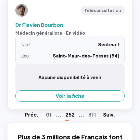
Téléconsultation
Dr Flavien Bourbon
Médecin généraliste · En vidéo
Tarif
Secteur 1
Lieu
Saint-Maur-des-Fossés (94)
Aucune disponibilité à venir
Voir la fiche
Préc
.
01
...
252
...
311
Suiv
.
Plus de 3 millions de Français font