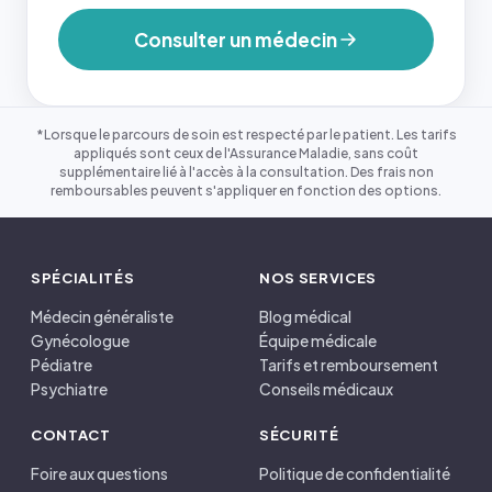
Consulter un médecin
*Lorsque le parcours de soin est respecté par le patient. Les tarifs
appliqués sont ceux de l'Assurance Maladie, sans coût
supplémentaire lié à l'accès à la consultation. Des frais non
remboursables peuvent s'appliquer en fonction des options.
SPÉCIALITÉS
NOS SERVICES
Médecin généraliste
Blog médical
Gynécologue
Équipe médicale
Pédiatre
Tarifs et remboursement
Psychiatre
Conseils médicaux
CONTACT
SÉCURITÉ
Foire aux questions
Politique de confidentialité