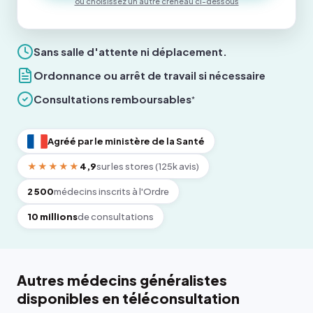
ou choisissez un autre créneau ci-dessous
Sans salle d'attente ni déplacement.
Ordonnance ou arrêt de travail si nécessaire
Consultations remboursables
*
Agréé par le ministère de la Santé
★★★★★
4,9
sur les stores (125k avis)
2 500
médecins inscrits à l'Ordre
10 millions
de consultations
Autres médecins généralistes
disponibles en téléconsultation