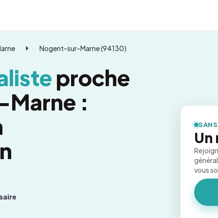
Marne
Nogent-sur-Marne (94130)
liste
proche
-Marne :
n
SANS
Un 
on
Rejoign
général
vous s
saire