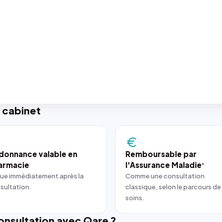
 cabinet
donnance valable en
Remboursable par
armacie
l'Assurance Maladie
*
ue immédiatement après la
Comme une consultation
sultation.
classique, selon le parcours de
soins.
nsultation avec Qare ?