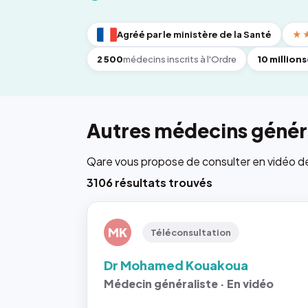
Agréé par le ministère de la Santé
★
2 500
médecins inscrits à l'Ordre
10 millions
Autres médecins généra
Qare vous propose de consulter en vidéo de 6
3106 résultats trouvés
MK
Téléconsultation
Dr Mohamed Kouakoua
Médecin généraliste · En vidéo