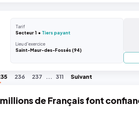
Tarif
Secteur 1
Tiers payant
Lieu
d'exercice
Saint-Maur-des-Fossés (94)
235
236
237
311
Suiv
ant
...
 millions de Français font confia