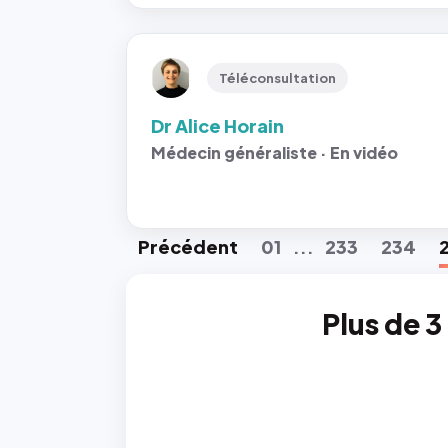
Téléconsultation
Dr Alice Horain
Médecin généraliste · En vidéo
Préc
édent
01
233
234
...
Plus de 3