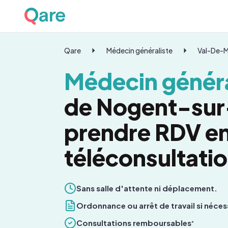
Qare
Médecin généraliste
Val-De-
Médecin généra
de Nogent-sur
prendre RDV e
téléconsultati
Sans salle d'attente ni déplacement.
Ordonnance ou arrêt de travail si néces
Consultations remboursables
*