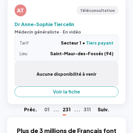
AT
Téléconsultation
Dr Anne-Sophie Tiercelin
Médecin généraliste · En vidéo
Tarif
Secteur 1
Tiers payant
Lieu
Saint-Maur-des-Fossés (94)
Aucune disponibilité à venir
Voir la fiche
Préc
.
01
...
231
...
311
Suiv
.
Plus de 3 millions de Français font