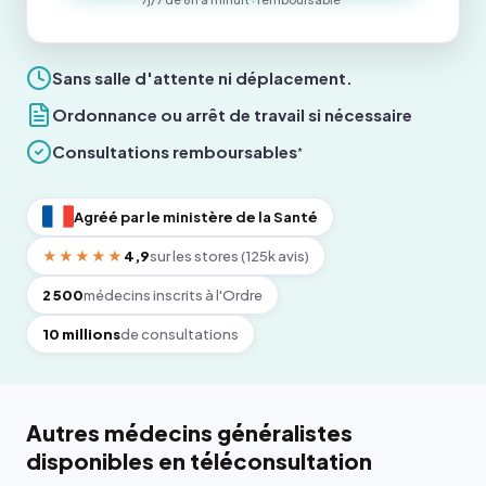
Sans salle d'attente ni déplacement.
Ordonnance ou arrêt de travail si nécessaire
Consultations remboursables
*
Agréé par le ministère de la Santé
★★★★★
4,9
sur les stores (125k avis)
2 500
médecins inscrits à l'Ordre
10 millions
de consultations
Autres médecins généralistes
disponibles en téléconsultation