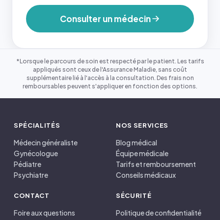
Consulter un médecin
*Lorsque le parcours de soin est respecté par le patient. Les tarifs
appliqués sont ceux de l'Assurance Maladie, sans coût
supplémentaire lié à l'accès à la consultation. Des frais non
remboursables peuvent s'appliquer en fonction des options.
SPÉCIALITÉS
NOS SERVICES
Médecin généraliste
Blog médical
Gynécologue
Équipe médicale
Pédiatre
Tarifs et remboursement
Psychiatre
Conseils médicaux
CONTACT
SÉCURITÉ
Foire aux questions
Politique de confidentialité