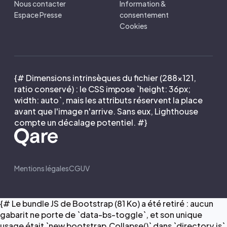
Nous contacter
Information &
Espace Presse
consentement
Cookies
{# Dimensions intrinsèques du fichier (288×121,
ratio conservé) : le CSS impose `height: 36px;
width: auto`, mais les attributs réservent la place
avant que l'image n'arrive. Sans eux, Lighthouse
compte un décalage potentiel. #}
Mentions légales
CGUV
{# Le bundle JS de Bootstrap (81 Ko) a été retiré : aucun
gabarit ne porte de `data-bs-toggle`, et son unique
usage était `new bootstrap.Collapse()` dans `directory.js`