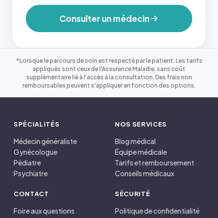
Consulter un médecin
*Lorsque le parcours de soin est respecté par le patient. Les tarifs
appliqués sont ceux de l'Assurance Maladie, sans coût
supplémentaire lié à l'accès à la consultation. Des frais non
remboursables peuvent s'appliquer en fonction des options.
SPÉCIALITÉS
NOS SERVICES
Médecin généraliste
Blog médical
Gynécologue
Équipe médicale
Pédiatre
Tarifs et remboursement
Psychiatre
Conseils médicaux
CONTACT
SÉCURITÉ
Foire aux questions
Politique de confidentialité