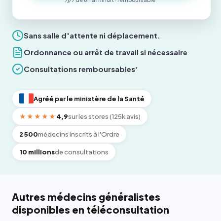
Sans salle d'attente ni déplacement.
Ordonnance ou arrêt de travail si nécessaire
Consultations remboursables
*
Agréé par le ministère de la Santé
★★★★★
4,9
sur les stores (125k avis)
2 500
médecins inscrits à l'Ordre
10 millions
de consultations
Autres médecins généralistes
disponibles en téléconsultation