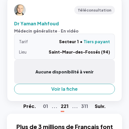
Téléconsultation
Dr Yaman Mahfoud
Médecin généraliste · En vidéo
Tarif
Secteur 1
Tiers payant
Lieu
Saint-Maur-des-Fossés (94)
Aucune disponibilité à venir
Voir la fiche
Préc
.
01
...
221
...
311
Suiv
.
Plus de 3 millions de Français font