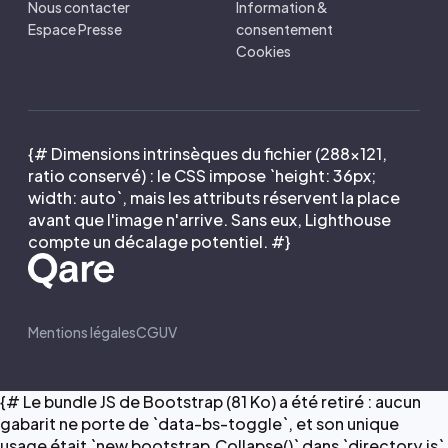
Nous contacter
Information &
Espace Presse
consentement
Cookies
{# Dimensions intrinsèques du fichier (288×121,
ratio conservé) : le CSS impose `height: 36px;
width: auto`, mais les attributs réservent la place
avant que l'image n'arrive. Sans eux, Lighthouse
compte un décalage potentiel. #}
Mentions légales
CGUV
{# Le bundle JS de Bootstrap (81 Ko) a été retiré : aucun
gabarit ne porte de `data-bs-toggle`, et son unique
usage était `new bootstrap.Collapse()` dans `directory.js`