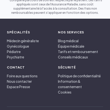
*Lorsque le parcours de soin est respecté par le patient. Les tarifs
appliqués sont ceux de l'Assurance Maladie, sans coût
supplémentaire lié à l'accès à la consultation. Des frais non
remboursables peuvent s'appliquer en fonction des options.
SPÉCIALITÉS
NOS SERVICES
Médecin généraliste
Blog médical
Gynécologue
Équipe médicale
Pédiatre
Tarifs et remboursement
Psychiatre
Conseils médicaux
CONTACT
SÉCURITÉ
Foire aux questions
Politique de confidentialité
Nous contacter
Information &
Espace Presse
consentement
Cookies