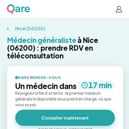
Nice (06200)
Médecin généraliste
à Nice
(06200) : prendre RDV en
téléconsultation
SANS RENDEZ-VOUS
17 min
Un médecin dans
Rejoignez la file d'attente : le premier médecin
généraliste disponible vous prend en charge, où que
vous soyez.
Consulter maintenant
7j/7 de 6h à minuit · remboursable*