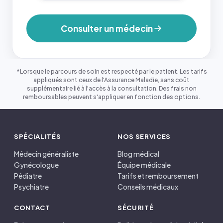
Consulter un médecin
*Lorsque le parcours de soin est respecté par le patient. Les tarifs
appliqués sont ceux de l'Assurance Maladie, sans coût
supplémentaire lié à l'accès à la consultation. Des frais non
remboursables peuvent s'appliquer en fonction des options.
SPÉCIALITÉS
NOS SERVICES
Médecin généraliste
Blog médical
Gynécologue
Équipe médicale
Pédiatre
Tarifs et remboursement
Psychiatre
Conseils médicaux
CONTACT
SÉCURITÉ