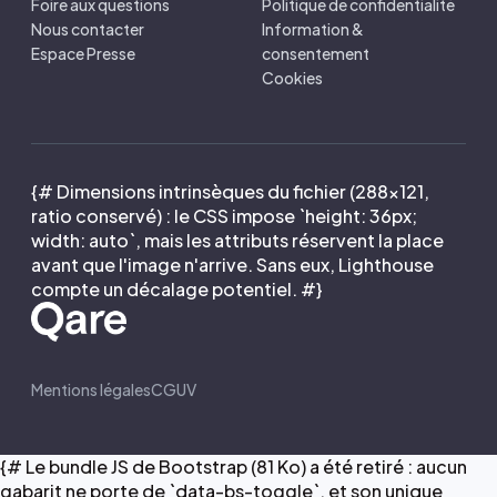
Foire aux questions
Politique de confidentialité
Nous contacter
Information &
Espace Presse
consentement
Cookies
{# Dimensions intrinsèques du fichier (288×121,
ratio conservé) : le CSS impose `height: 36px;
width: auto`, mais les attributs réservent la place
avant que l'image n'arrive. Sans eux, Lighthouse
compte un décalage potentiel. #}
Mentions légales
CGUV
{# Le bundle JS de Bootstrap (81 Ko) a été retiré : aucun
gabarit ne porte de `data-bs-toggle`, et son unique