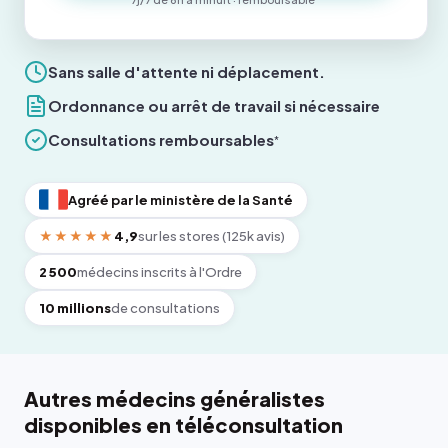
Sans salle d'attente ni déplacement.
Ordonnance ou arrêt de travail si nécessaire
Consultations remboursables
*
Agréé par le ministère de la Santé
★★★★★
4,9
sur les stores (125k avis)
2 500
médecins inscrits à l'Ordre
10 millions
de consultations
Autres médecins généralistes
disponibles en téléconsultation