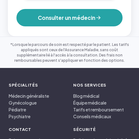
Consulter un médecin
*Lorsque le parcours de soin est respecté par le patient. Les tarifs
appliqués sont ceux de l'Assurance Maladie, sans coût
supplémentaire lié à l'accès à la consultation. Des frais non
remboursables peuvent s'appliquer en fonction des options.
SPÉCIALITÉS
NOS SERVICES
Médecin généraliste
Blog médical
Gynécologue
Équipe médicale
Pédiatre
Tarifs et remboursement
Psychiatre
Conseils médicaux
CONTACT
SÉCURITÉ