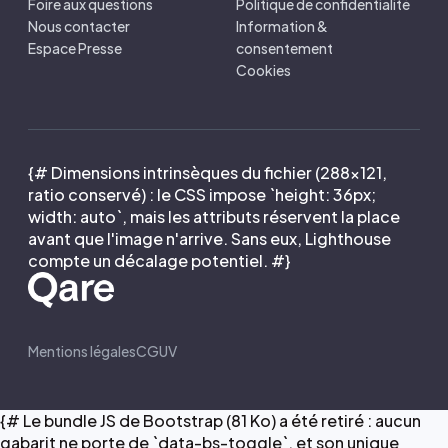
Foire aux questions
Politique de confidentialité
Nous contacter
Information &
Espace Presse
consentement
Cookies
{# Dimensions intrinsèques du fichier (288×121,
ratio conservé) : le CSS impose `height: 36px;
width: auto`, mais les attributs réservent la place
avant que l'image n'arrive. Sans eux, Lighthouse
compte un décalage potentiel. #}
Mentions légales
CGUV
{# Le bundle JS de Bootstrap (81 Ko) a été retiré : aucun
gabarit ne porte de `data-bs-toggle`, et son unique