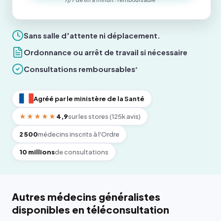
Sans salle d'attente ni déplacement.
Ordonnance ou arrêt de travail si nécessaire
Consultations remboursables
*
Agréé par le ministère de la Santé
★★★★★
4,9
sur les stores (125k avis)
2 500
médecins inscrits à l'Ordre
10 millions
de consultations
Autres médecins généralistes
disponibles en téléconsultation