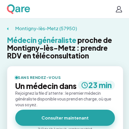
Montigny-lès-Metz (57950)
Médecin généraliste
proche de
Montigny-lès-Metz : prendre
RDV en téléconsultation
SANS RENDEZ-VOUS
23 min
Un médecin dans
Rejoignez la file d'attente : le premier médecin
généraliste disponible vous prend en charge, où que
vous soyez.
Consulter maintenant
7j/7 de 6h à minuit · remboursable*