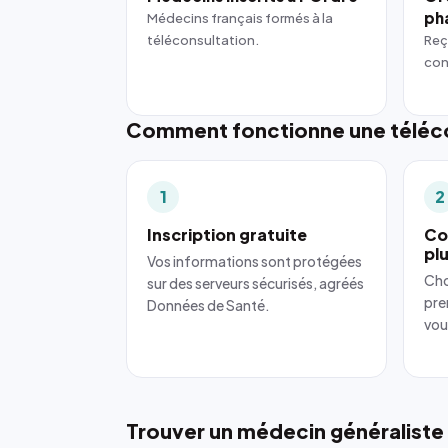
ph
Médecins français formés à la
téléconsultation.
Reç
con
Comment fonctionne une téléco
1
2
Inscription gratuite
Co
pl
Vos informations sont protégées
Cho
sur des serveurs sécurisés, agréés
pre
Données de Santé.
vou
Trouver un médecin généraliste