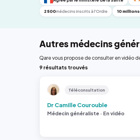
Agréé par le ministère de la Santé
★
2 500
médecins inscrits à l'Ordre
10 millions
Autres médecins généra
Qare vous propose de consulter en vidéo de 6
9 résultats trouvés
Téléconsultation
Dr Camille Courouble
Médecin généraliste · En vidéo