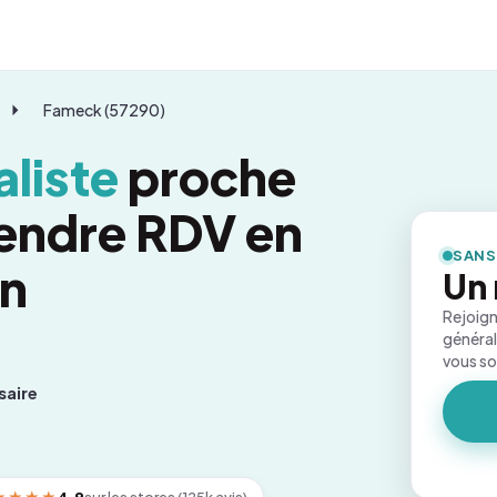
Fameck (57290)
liste
proche
endre RDV en
SANS
on
Un 
Rejoign
général
vous s
saire