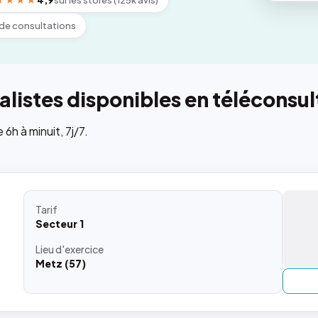
★★★★
4,9
sur les stores (125k avis)
de consultations
listes disponibles en téléconsul
h à minuit, 7j/7.
Tarif
Secteur 1
Lieu
d'exercice
Metz (57)