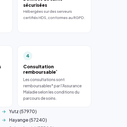
sécurisées
Hébergées sur des serveurs
certifiés HDS, conformes au RGPD.
4
s
Consultation
remboursable
*
Les consultations sont
remboursables* par l'Assurance
Maladie selon les conditions du
parcours de soins.
Yutz (57970)
Hayange (57240)