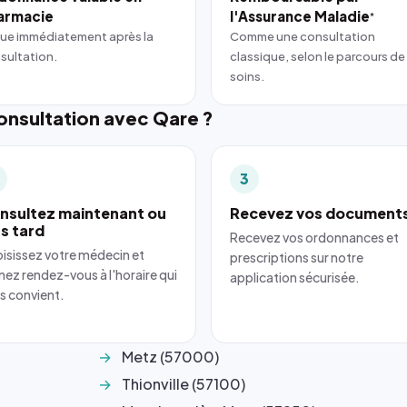
armacie
l'Assurance Maladie
*
ue immédiatement après la
Comme une consultation
sultation.
classique, selon le parcours de
soins.
nsultation avec Qare ?
3
nsultez maintenant ou
Recevez vos document
us tard
Recevez vos ordonnances et
isissez votre médecin et
prescriptions sur notre
nez rendez-vous à l'horaire qui
application sécurisée.
s convient.
Metz (57000)
Thionville (57100)