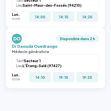
Tarif
Secteur 1
navigateur
Lieu
Saint-Maur-des-Fossés (94210)
ne réserve
Lun.
pas la
14:00
14:10
14:20
10/08
place, et
c'étaient
les trois
dernières
DO
Disponible dans 2 h
images de
Dr Daouda Ouedraogo
l'annuaire
Médecin généraliste
dans ce
cas. #}
Tarif
Secteur 1
Lieu
L'Étang-Salé (97427)
Lun.
14:10
19:10
19:20
10/08