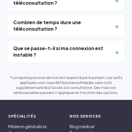
téléconsultation ?
Combien de temps dure une
téléconsultation ?
Que se passe-t-il si ma connexion est
instable ?
*Lorsque le parcours de soin est respecté par le patient. Les tarifs
appliqués sont ceux de l'Assurance Maladie, sans coût
supplémentaire lié à l'accès à la consultation. Des frais non
remboursables peuvent s'appliquer en fonction des options.
SPÉCIALITÉS
NOS SERVICES
Médecin généraliste
Blog médical