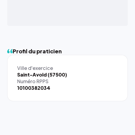
Profil du praticien
Ville d'exercice
{# 40×40
Saint-Avold (57500)
: la taille
Numéro RPPS
rendue par
10100382034
`.profile-
picture`,
et un
rapport 1:1
qui reste
juste à
toutes les