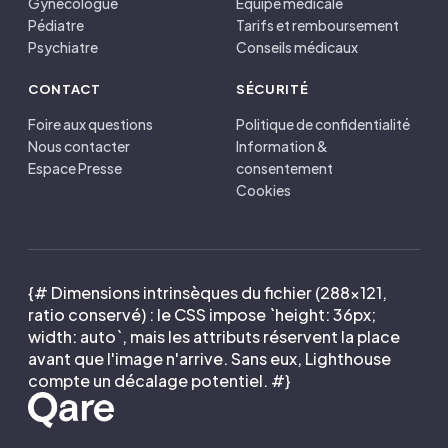
Gynécologue
Équipe médicale
Pédiatre
Tarifs et remboursement
Psychiatre
Conseils médicaux
CONTACT
SÉCURITÉ
Foire aux questions
Politique de confidentialité
Nous contacter
Information &
Espace Presse
consentement
Cookies
{# Dimensions intrinsèques du fichier (288×121,
ratio conservé) : le CSS impose `height: 36px;
width: auto`, mais les attributs réservent la place
avant que l'image n'arrive. Sans eux, Lighthouse
compte un décalage potentiel. #}