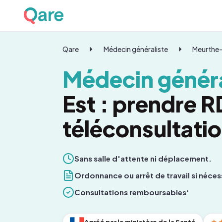
Qare
Médecin généraliste
Meurthe-
Médecin généra
Est : prendre 
téléconsultati
Sans salle d'attente ni déplacement.
Ordonnance ou arrêt de travail si néces
Consultations remboursables
*