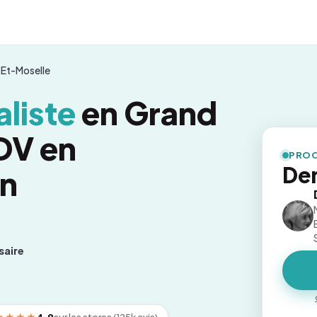
Et-Moselle
liste
en Grand
RDV en
PROC
De
on
saire