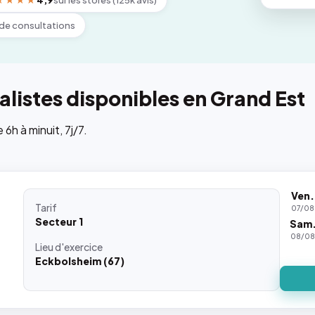
★★★★
4,9
sur les stores (125k avis)
de consultations
listes disponibles en Grand Est
h à minuit, 7j/7.
Ven.
Tarif
07/08
Secteur 1
Sam
08/0
Lieu
d'exercice
Eckbolsheim (67)