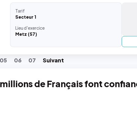
Tarif
Secteur 1
Lieu
d'exercice
Metz (57)
05
06
07
Suiv
ant
 millions de Français font confia