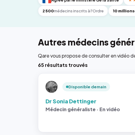
Agréé par le ministère de la Santé
★
2 500
médecins inscrits à l'Ordre
10 millions
Autres médecins généra
Qare vous propose de consulter en vidéo de 6
65 résultats trouvés
Disponible demain
Dr Sonia Dettinger
Médecin généraliste · En vidéo