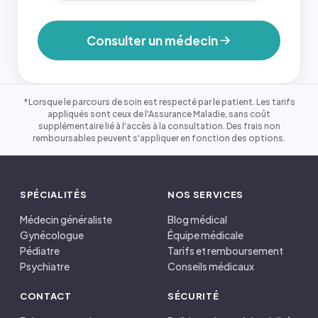
Consulter un médecin
*Lorsque le parcours de soin est respecté par le patient. Les tarifs
appliqués sont ceux de l'Assurance Maladie, sans coût
supplémentaire lié à l'accès à la consultation. Des frais non
remboursables peuvent s'appliquer en fonction des options.
SPÉCIALITÉS
NOS SERVICES
Médecin généraliste
Blog médical
Gynécologue
Équipe médicale
Pédiatre
Tarifs et remboursement
Psychiatre
Conseils médicaux
CONTACT
SÉCURITÉ