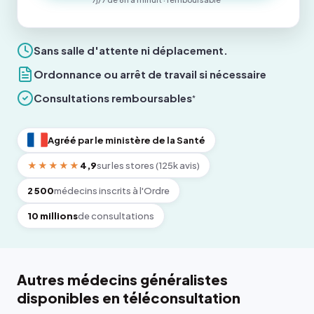
Sans salle d'attente ni déplacement.
Ordonnance ou arrêt de travail si nécessaire
Consultations remboursables
*
Agréé par le ministère de la Santé
★★★★★
4,9
sur les stores (125k avis)
2 500
médecins inscrits à l'Ordre
10 millions
de consultations
Autres médecins généralistes
disponibles en téléconsultation