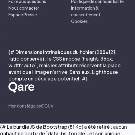
Foire aux questions
Politique de confidentialité
Nous contacter
Information &
Espace Presse
consentement
Cookies
{# Dimensions intrinsèques du fichier (288×121,
ratio conservé) : le CSS impose `height: 36px;
width: auto`, mais les attributs réservent la place
avant que l'image n'arrive. Sans eux, Lighthouse
compte un décalage potentiel. #}
Mentions légales
CGUV
{# Le bundle JS de Bootstrap (81 Ko) a été retiré : aucun
gabarit ne porte de `data-bs-toggle`, et son unique