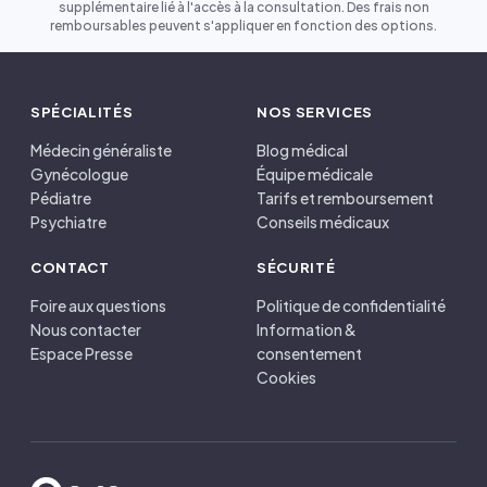
supplémentaire lié à l'accès à la consultation. Des frais non
remboursables peuvent s'appliquer en fonction des options.
SPÉCIALITÉS
NOS SERVICES
Médecin généraliste
Blog médical
Gynécologue
Équipe médicale
Pédiatre
Tarifs et remboursement
Psychiatre
Conseils médicaux
CONTACT
SÉCURITÉ
Foire aux questions
Politique de confidentialité
Nous contacter
Information &
Espace Presse
consentement
Cookies