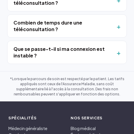
téléconsultation ?
Combien de temps dure une
téléconsultation ?
Que se passe-t-il si ma connexion est
instable ?
*Lorsque le parcours de soin est respecté par le patient. Les tarifs
appliqués sont ceux de l'Assurance Maladie, sans coût
supplémentaire lié à l'accès à la consultation. Des frais non
remboursables peuvent s'appliquer en fonction des options.
SPÉCIALITÉS
NOS SERVICES
Médecin généraliste
Blog médical