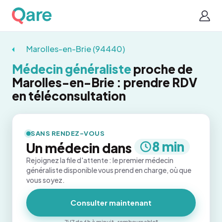
Marolles-en-Brie (94440)
Médecin généraliste
proche de
Marolles-en-Brie : prendre RDV
en téléconsultation
SANS RENDEZ-VOUS
8 min
Un médecin dans
Rejoignez la file d'attente : le premier médecin
généraliste disponible vous prend en charge, où que
vous soyez.
Consulter maintenant
7j/7 de 6h à minuit · remboursable*