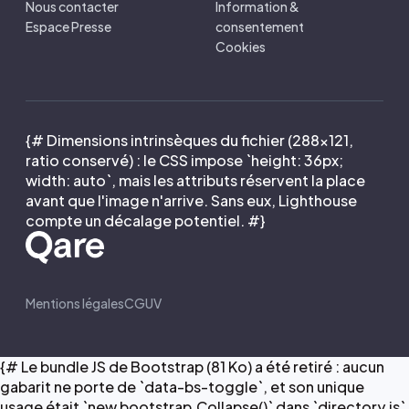
Nous contacter
Information &
Espace Presse
consentement
Cookies
{# Dimensions intrinsèques du fichier (288×121,
ratio conservé) : le CSS impose `height: 36px;
width: auto`, mais les attributs réservent la place
avant que l'image n'arrive. Sans eux, Lighthouse
compte un décalage potentiel. #}
Mentions légales
CGUV
{# Le bundle JS de Bootstrap (81 Ko) a été retiré : aucun
gabarit ne porte de `data-bs-toggle`, et son unique
usage était `new bootstrap.Collapse()` dans `directory.js`