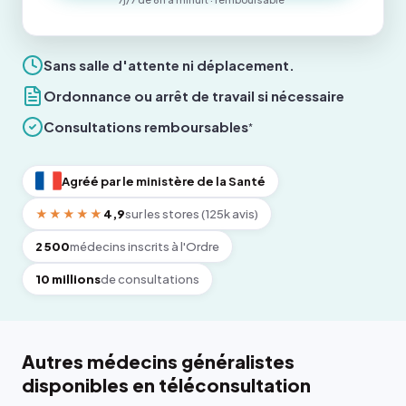
Sans salle d'attente ni déplacement.
Ordonnance ou arrêt de travail si nécessaire
Consultations remboursables
*
Agréé par le ministère de la Santé
★★★★★
4,9
sur les stores (125k avis)
2 500
médecins inscrits à l'Ordre
10 millions
de consultations
Autres médecins généralistes
disponibles en téléconsultation