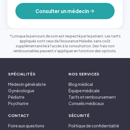
Consulter un médecin
*Lorsque le parcours de soin est respecté par le patient. Les tarifs
appliqués sont ceux de l'Assurance Maladie, sans coût
supplémentaire lié à l'accès à la consultation. Des frais non
remboursables peuvent s'appliquer en fonction des options.
SPÉCIALITÉS
NOS SERVICES
Médecin généraliste
Blog médical
Gynécologue
Équipe médicale
Pédiatre
Tarifs et remboursement
Psychiatre
Conseils médicaux
CONTACT
SÉCURITÉ
Foire aux questions
Politique de confidentialité