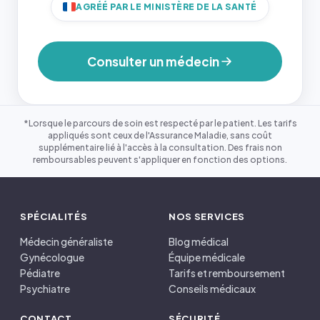
AGRÉÉ PAR LE MINISTÈRE DE LA SANTÉ
Consulter un médecin
*Lorsque le parcours de soin est respecté par le patient. Les tarifs
appliqués sont ceux de l'Assurance Maladie, sans coût
supplémentaire lié à l'accès à la consultation. Des frais non
remboursables peuvent s'appliquer en fonction des options.
SPÉCIALITÉS
NOS SERVICES
Médecin généraliste
Blog médical
Gynécologue
Équipe médicale
Pédiatre
Tarifs et remboursement
Psychiatre
Conseils médicaux
CONTACT
SÉCURITÉ