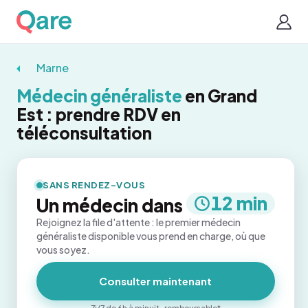
Marne
Médecin généraliste
en Grand
Est : prendre RDV en
téléconsultation
SANS RENDEZ-VOUS
12 min
Un médecin dans
Rejoignez la file d'attente : le premier médecin
généraliste disponible vous prend en charge, où que
vous soyez.
Consulter maintenant
7j/7 de 6h à minuit · remboursable*