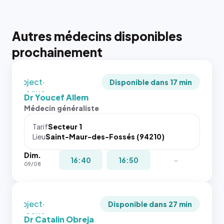
juste à
toutes les
tailles
Autres médecins disponibles
puisque la
{# 40×40
photo est
prochainement
: la taille
recadrée
rendue par
en
`.profile-
`object-
picture`,
Disponible dans 17 min
fit: cover`.
et un
Dr Youcef Allem
Sans ces
rapport 1:1
Médecin généraliste
attributs
qui reste
le
juste à
Tarif
Secteur 1
navigateur
Lieu
Saint-Maur-des-Fossés (94210)
toutes les
ne réserve
tailles
Dim.
pas la
puisque la
16:40
16:50
-
09/08
place, et
photo est
c'étaient
recadrée
les trois
en
dernières
`object-
Disponible dans 27 min
images de
fit: cover`.
Dr Catalin Obreja