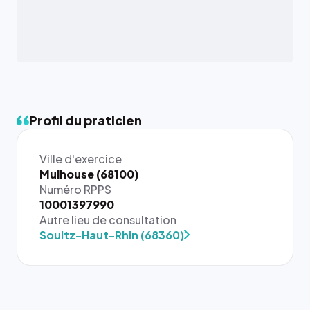
Profil du praticien
Ville d'exercice
Mulhouse (68100)
Numéro RPPS
{# 40×40
10001397990
: la taille
Autre lieu de consultation
rendue par
Soultz-Haut-Rhin (68360)
`.profile-
picture`,
et un
rapport 1:1
qui reste