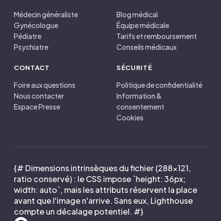
Médecin généraliste
Blog médical
Gynécologue
Équipe médicale
Pédiatre
Tarifs et remboursement
Psychiatre
Conseils médicaux
CONTACT
SÉCURITÉ
Foire aux questions
Politique de confidentialité
Nous contacter
Information &
Espace Presse
consentement
Cookies
{# Dimensions intrinsèques du fichier (288×121,
ratio conservé) : le CSS impose `height: 36px;
width: auto`, mais les attributs réservent la place
avant que l'image n'arrive. Sans eux, Lighthouse
compte un décalage potentiel. #}