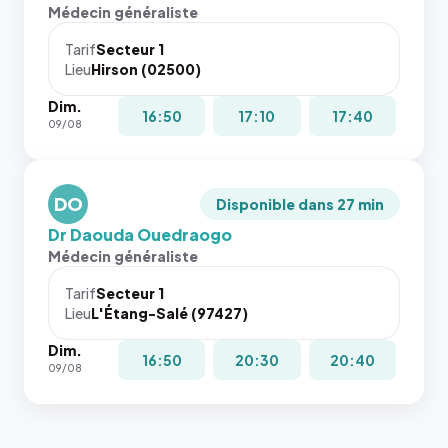
l'annuaire
Sans ces
Médecin généraliste
dans ce
attributs
cas. #}
le
Tarif
Secteur 1
navigateur
Lieu
Hirson (02500)
ne réserve
Dim.
pas la
16:50
17:10
17:40
09/08
place, et
c'étaient
les trois
dernières
DO
Disponible dans 27 min
images de
Dr Daouda Ouedraogo
l'annuaire
Médecin généraliste
dans ce
cas. #}
Tarif
Secteur 1
Lieu
L'Étang-Salé (97427)
Dim.
16:50
20:30
20:40
09/08