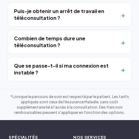
Puis-je obtenir un arrêt de travail en
téléconsultation ?
Combien de temps dure une
téléconsultation ?
Que se passe-t-il si ma connexion est
instable ?
*Lorsque le parcours de soin est respecté par le patient. Les tarifs
appliqués sont ceux de l'Assurance Maladie, sans coût
supplémentaire lié à l'accès à la consultation. Des frais non
remboursables peuvent s'appliquer en fonction des options.
SPÉCIALITÉS
NOS SERVICES