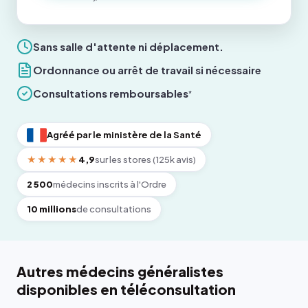
Sans salle d'attente ni déplacement.
Ordonnance ou arrêt de travail si nécessaire
Consultations remboursables
*
Agréé par le ministère de la Santé
★★★★★
4,9
sur les stores (125k avis)
2 500
médecins inscrits à l'Ordre
10 millions
de consultations
Autres médecins généralistes
disponibles en téléconsultation