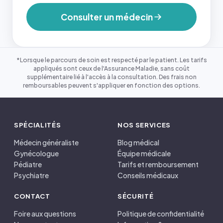
Consulter un médecin
*Lorsque le parcours de soin est respecté par le patient. Les tarifs
appliqués sont ceux de l'Assurance Maladie, sans coût
supplémentaire lié à l'accès à la consultation. Des frais non
remboursables peuvent s'appliquer en fonction des options.
SPÉCIALITÉS
NOS SERVICES
Médecin généraliste
Blog médical
Gynécologue
Équipe médicale
Pédiatre
Tarifs et remboursement
Psychiatre
Conseils médicaux
CONTACT
SÉCURITÉ
Foire aux questions
Politique de confidentialité