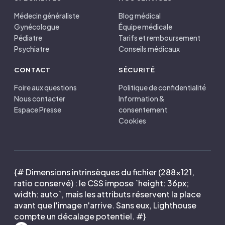
Médecin généraliste
Blog médical
Gynécologue
Équipe médicale
Pédiatre
Tarifs et remboursement
Psychiatre
Conseils médicaux
CONTACT
SÉCURITÉ
Foire aux questions
Politique de confidentialité
Nous contacter
Information &
Espace Presse
consentement
Cookies
{# Dimensions intrinsèques du fichier (288×121,
ratio conservé) : le CSS impose `height: 36px;
width: auto`, mais les attributs réservent la place
avant que l'image n'arrive. Sans eux, Lighthouse
compte un décalage potentiel. #}