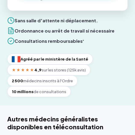
Sans salle d'attente ni déplacement.
Ordonnance ou arrêt de travail si nécessaire
Consultations remboursables
*
Agréé par le ministère de la Santé
★★★★★
4,9
sur les stores (125k avis)
2 500
médecins inscrits à l'Ordre
10 millions
de consultations
Autres médecins généralistes
disponibles en téléconsultation