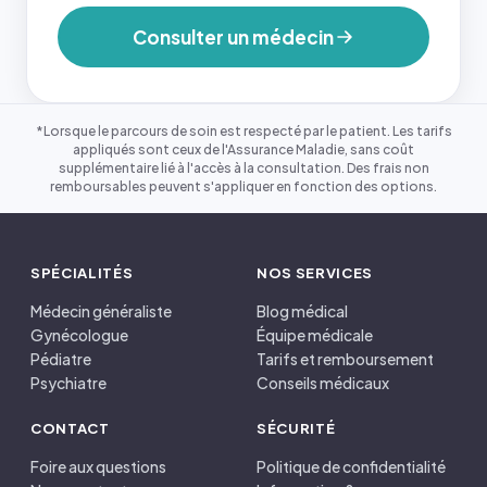
Consulter un médecin
*Lorsque le parcours de soin est respecté par le patient. Les tarifs
appliqués sont ceux de l'Assurance Maladie, sans coût
supplémentaire lié à l'accès à la consultation. Des frais non
remboursables peuvent s'appliquer en fonction des options.
SPÉCIALITÉS
NOS SERVICES
Médecin généraliste
Blog médical
Gynécologue
Équipe médicale
Pédiatre
Tarifs et remboursement
Psychiatre
Conseils médicaux
CONTACT
SÉCURITÉ
Foire aux questions
Politique de confidentialité