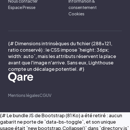
Nous contacter
Information &
Espace Presse
consentement
Cookies
{# Dimensions intrinsèques du fichier (288×121,
ratio conservé) : le CSS impose `height: 36px;
width: auto`, mais les attributs réservent la place
avant que l'image n'arrive. Sans eux, Lighthouse
compte un décalage potentiel. #}
Mentions légales
CGUV
{# Le bundle JS de Bootstrap (81 Ko) a été retiré : aucun
gabarit ne porte de `data-bs-toggle`, et son unique
usage était `new bootstrap.Collapse()` dans `directory.js`