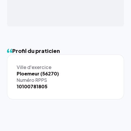
Profil du praticien
Ville d'exercice
{# 40×40
Ploemeur (56270)
: la taille
Numéro RPPS
rendue par
10100781805
`.profile-
picture`,
et un
rapport 1:1
qui reste
juste à
toutes les