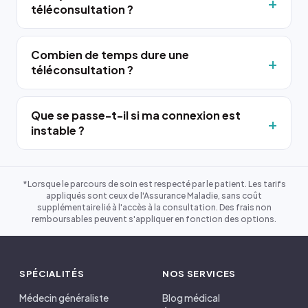
téléconsultation ?
Combien de temps dure une
téléconsultation ?
Que se passe-t-il si ma connexion est
instable ?
*Lorsque le parcours de soin est respecté par le patient. Les tarifs
appliqués sont ceux de l'Assurance Maladie, sans coût
supplémentaire lié à l'accès à la consultation. Des frais non
remboursables peuvent s'appliquer en fonction des options.
SPÉCIALITÉS
NOS SERVICES
Médecin généraliste
Blog médical