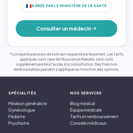
AGRÉÉ PAR LE MINISTÈRE DE LA SANTÉ
Consulter un médecin
*Lorsque le parcours de soin est respecté par le patient. Les tarifs
appliqués sont ceux de l'Assurance Maladie, sans coût
supplémentaire lié à l'accès à la consultation. Des frais non
remboursables peuvent s'appliquer en fonction des options.
SPÉCIALITÉS
NOS SERVICES
Médecin généraliste
Blog médical
Gynécologue
Équipe médicale
Pédiatre
Tarifs et remboursement
Psychiatre
Conseils médicaux