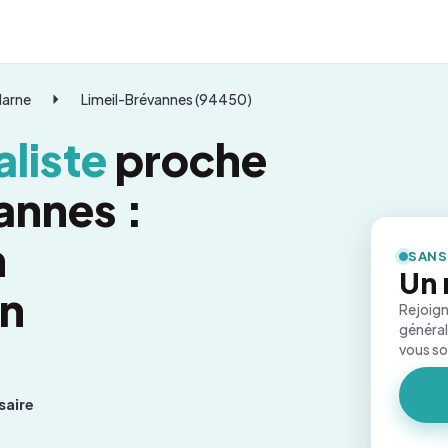
Marne
Limeil-Brévannes (94450)
liste
proche
annes :
n
SANS
Un 
on
Rejoign
général
vous s
saire