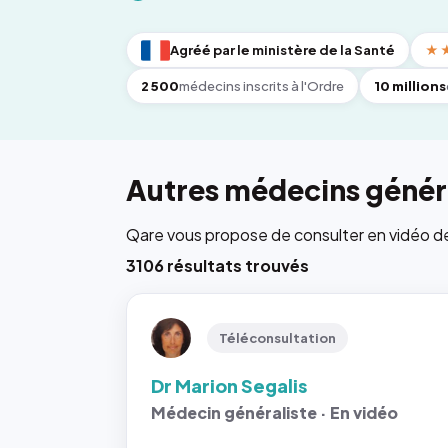
Agréé par le ministère de la Santé
★
2 500
médecins inscrits à l'Ordre
10 millions
Autres médecins généra
Qare vous propose de consulter en vidéo de 6
3106 résultats trouvés
Téléconsultation
Dr Marion Segalis
Médecin généraliste · En vidéo