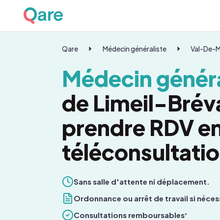
Qare
Médecin généraliste
Val-De-
Médecin généra
de Limeil-Brév
prendre RDV e
téléconsultati
Sans salle d'attente ni déplacement.
Ordonnance ou arrêt de travail si néces
Consultations remboursables
*