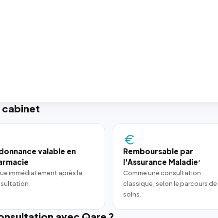
 cabinet
donnance valable en
Remboursable par
armacie
l'Assurance Maladie
*
ue immédiatement après la
Comme une consultation
sultation.
classique, selon le parcours de
soins.
nsultation avec Qare ?