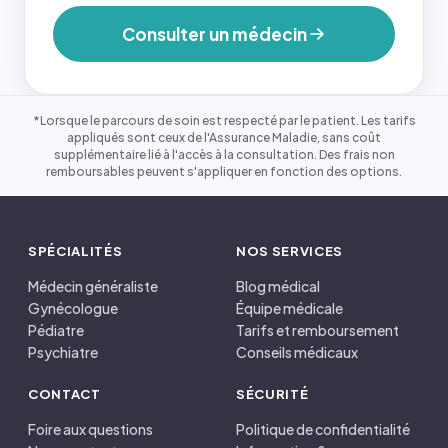
Consulter un médecin
*Lorsque le parcours de soin est respecté par le patient. Les tarifs
appliqués sont ceux de l'Assurance Maladie, sans coût
supplémentaire lié à l'accès à la consultation. Des frais non
remboursables peuvent s'appliquer en fonction des options.
SPÉCIALITÉS
NOS SERVICES
Médecin généraliste
Blog médical
Gynécologue
Équipe médicale
Pédiatre
Tarifs et remboursement
Psychiatre
Conseils médicaux
CONTACT
SÉCURITÉ
Foire aux questions
Politique de confidentialité