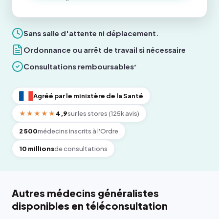
Sans salle d'attente ni déplacement.
Ordonnance ou arrêt de travail si nécessaire
Consultations remboursables
*
Agréé par le ministère de la Santé
★★★★★
4,9
sur les stores (125k avis)
2 500
médecins inscrits à l'Ordre
10 millions
de consultations
Autres médecins généralistes
disponibles en téléconsultation