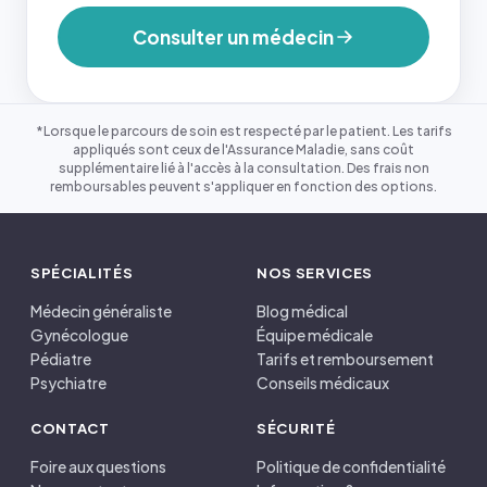
Consulter un médecin
*Lorsque le parcours de soin est respecté par le patient. Les tarifs
appliqués sont ceux de l'Assurance Maladie, sans coût
supplémentaire lié à l'accès à la consultation. Des frais non
remboursables peuvent s'appliquer en fonction des options.
SPÉCIALITÉS
NOS SERVICES
Médecin généraliste
Blog médical
Gynécologue
Équipe médicale
Pédiatre
Tarifs et remboursement
Psychiatre
Conseils médicaux
CONTACT
SÉCURITÉ
Foire aux questions
Politique de confidentialité