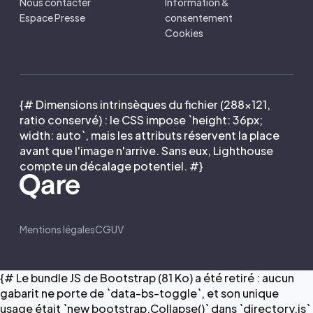
Nous contacter
Information &
Espace Presse
consentement
Cookies
{# Dimensions intrinsèques du fichier (288×121,
ratio conservé) : le CSS impose `height: 36px;
width: auto`, mais les attributs réservent la place
avant que l'image n'arrive. Sans eux, Lighthouse
compte un décalage potentiel. #}
Mentions légales
CGUV
{# Le bundle JS de Bootstrap (81 Ko) a été retiré : aucun
gabarit ne porte de `data-bs-toggle`, et son unique
usage était `new bootstrap.Collapse()` dans `directory.js`