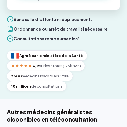
Sans salle d'attente ni déplacement.
Ordonnance ou arrêt de travail si nécessaire
Consultations remboursables
*
Agréé par le ministère de la Santé
★★★★★
4,9
sur les stores (125k avis)
2 500
médecins inscrits à l'Ordre
10 millions
de consultations
Autres médecins généralistes
disponibles en téléconsultation