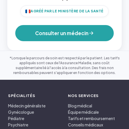
AGRÉÉ PAR LE MINISTÈRE DE LA SANTÉ
Consulter un médecin
*Lorsque le parcours de soin est respecté par le patient. Les tarifs
appliqués sont ceux de l'Assurance Maladie, sans coût
supplémentaire lié à l'accès à la consultation. Des frais non
remboursables peuvent s'appliquer en fonction des options.
SPÉCIALITÉS
NOS SERVICES
Médecin généraliste
Blog médical
Gynécologue
Équipe médicale
Pédiatre
Tarifs et remboursement
Psychiatre
Conseils médicaux