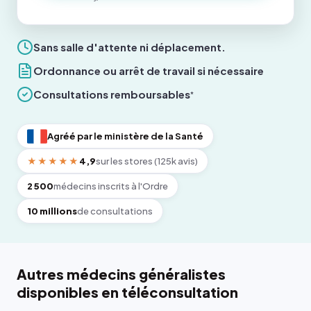
Sans salle d'attente ni déplacement.
Ordonnance ou arrêt de travail si nécessaire
Consultations remboursables
*
Agréé par le ministère de la Santé
★★★★★
4,9
sur les stores (125k avis)
2 500
médecins inscrits à l'Ordre
10 millions
de consultations
Autres médecins généralistes
disponibles en téléconsultation