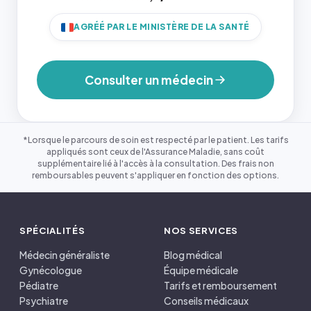
AGRÉÉ PAR LE MINISTÈRE DE LA SANTÉ
Consulter un médecin
*Lorsque le parcours de soin est respecté par le patient. Les tarifs
appliqués sont ceux de l'Assurance Maladie, sans coût
supplémentaire lié à l'accès à la consultation. Des frais non
remboursables peuvent s'appliquer en fonction des options.
SPÉCIALITÉS
NOS SERVICES
Médecin généraliste
Blog médical
Gynécologue
Équipe médicale
Pédiatre
Tarifs et remboursement
Psychiatre
Conseils médicaux