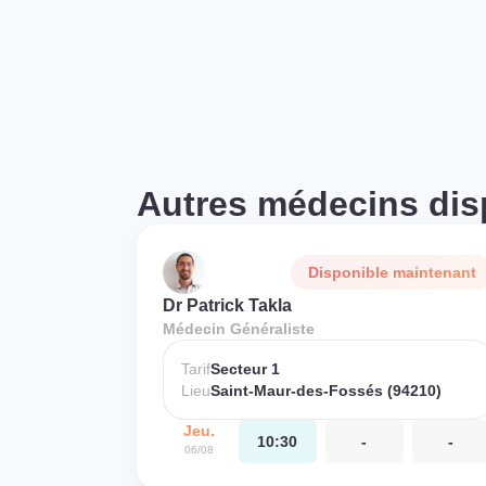
Autres médecins dis
Disponible maintenant
Dr Patrick Takla
Médecin Généraliste
Tarif
Secteur 1
Lieu
Saint-Maur-des-Fossés (94210)
Jeu.
10:30
-
-
06/08