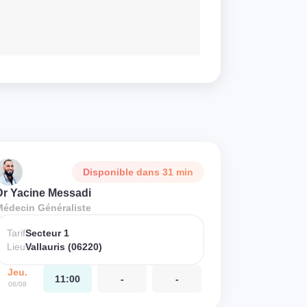
Disponible dans 31 min
Dr Yacine Messadi
Médecin Généraliste
Tarif
Secteur 1
Lieu
Vallauris (06220)
Jeu.
11:00
-
-
06/08