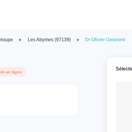
eloupe
Les Abymes (97139)
Dr Olivier Geronimi
Sélect
t en ligne