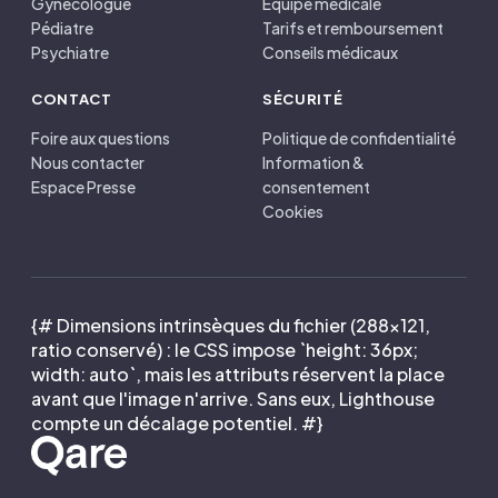
Gynécologue
Équipe médicale
Pédiatre
Tarifs et remboursement
Psychiatre
Conseils médicaux
CONTACT
SÉCURITÉ
Foire aux questions
Politique de confidentialité
Nous contacter
Information &
Espace Presse
consentement
Cookies
{# Dimensions intrinsèques du fichier (288×121,
ratio conservé) : le CSS impose `height: 36px;
width: auto`, mais les attributs réservent la place
avant que l'image n'arrive. Sans eux, Lighthouse
compte un décalage potentiel. #}