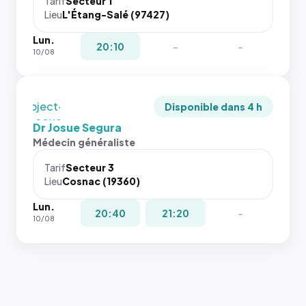
juste à
Tarif
Secteur 1
Lieu
L'Étang-Salé (97427)
toutes les
tailles
Lun.
puisque la
20:10
-
-
10/08
photo est
recadrée
en
`object-
Disponible dans 4 h
fit: cover`.
Dr Josue Segura
Sans ces
Médecin généraliste
attributs
le
Tarif
Secteur 3
navigateur
Lieu
Cosnac (19360)
ne réserve
Lun.
pas la
20:40
21:20
-
10/08
place, et
c'étaient
les trois
dernières
images de
l'annuaire