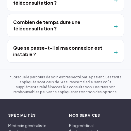
téléconsultation ?
Combien de temps dure une
téléconsultation ?
Que se passe-t-il si ma connexion est
instable ?
*Lorsque le parcours de soin est respecté par le patient. Les tarifs
appliqués sont ceux de l'Assurance Maladie, sans coût
supplémentaire lié à l'accès à la consultation. Des frais non
remboursables peuvent s'appliquer en fonction des options.
SPÉCIALITÉS
NOS SERVICES
Médecin généraliste
Blog médical