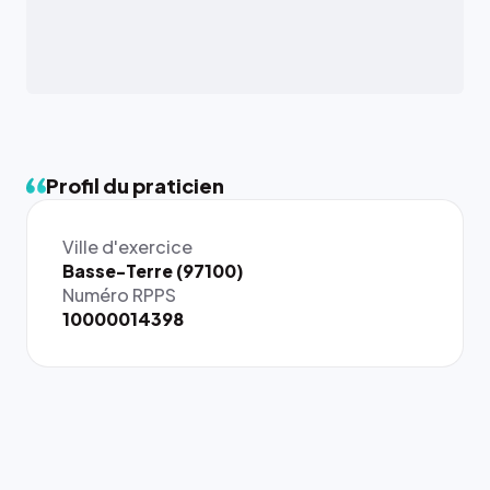
Profil du praticien
Ville d'exercice
{# 40×40
Basse-Terre (97100)
: la taille
Numéro RPPS
rendue par
10000014398
`.profile-
picture`,
et un
rapport 1:1
qui reste
juste à
toutes les