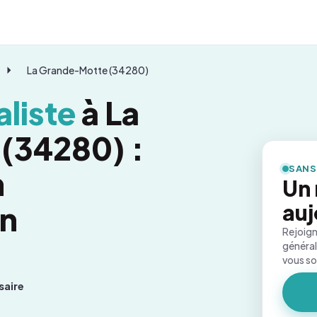
La Grande-Motte (34280)
liste
à La
(34280) :
SANS
n
Un
on
auj
Rejoign
général
vous s
saire