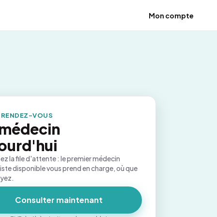
Mon compte
 RENDEZ-VOUS
 médecin
ourd'hui
ez la file d'attente : le premier médecin
iste disponible vous prend en charge, où que
oyez.
Consulter maintenant