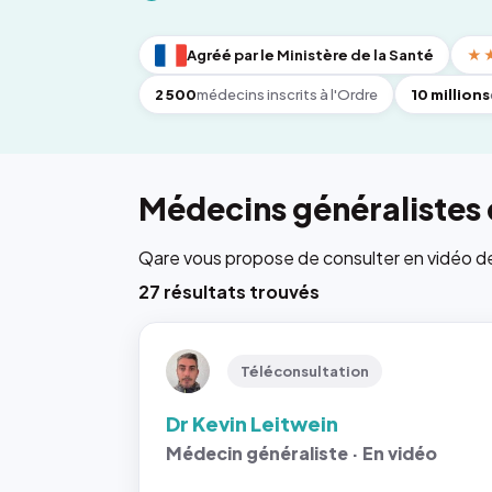
Agréé par le Ministère de la Santé
★
2 500
médecins inscrits à l'Ordre
10 millions
Médecins généralistes
Qare vous propose de consulter en vidéo de 6
27 résultats trouvés
Téléconsultation
Dr Kevin Leitwein
Médecin généraliste · En vidéo