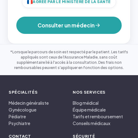
AGRÉÉ PAR LE MINISTÈRE DE LA SANTÉ
Consulter un médecin
*Lorsque le parcours de soin est respecté par le patient. Les tarifs
appliqués sont ceux de l'Assurance Maladie, sans coût
supplémentaire lié à l'accès à la consultation. Des frais non
remboursables peuvent s'appliquer en fonction des options.
SPÉCIALITÉS
NOS SERVICES
Médecin généraliste
Blog médical
Gynécologue
Équipe médicale
Pédiatre
Tarifs et remboursement
Psychiatre
Conseils médicaux
CONTACT
SÉCURITÉ