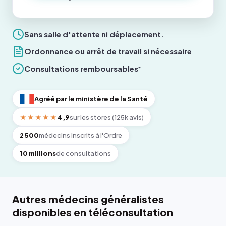
Sans salle d'attente ni déplacement.
Ordonnance ou arrêt de travail si nécessaire
Consultations remboursables
*
Agréé par le ministère de la Santé
★★★★★
4,9
sur les stores (125k avis)
2 500
médecins inscrits à l'Ordre
10 millions
de consultations
Autres médecins généralistes
disponibles en téléconsultation