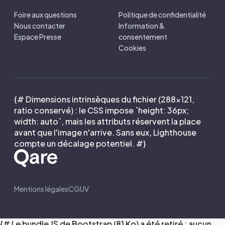
Foire aux questions
Politique de confidentialité
Nous contacter
Information &
Espace Presse
consentement
Cookies
{# Dimensions intrinsèques du fichier (288×121,
ratio conservé) : le CSS impose `height: 36px;
width: auto`, mais les attributs réservent la place
avant que l'image n'arrive. Sans eux, Lighthouse
compte un décalage potentiel. #}
Mentions légales
CGUV
{# Le bundle JS de Bootstrap (81 Ko) a été retiré : aucun