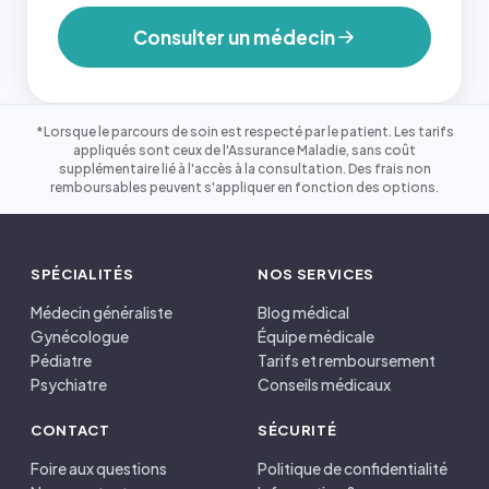
Consulter un médecin
*Lorsque le parcours de soin est respecté par le patient. Les tarifs
appliqués sont ceux de l'Assurance Maladie, sans coût
supplémentaire lié à l'accès à la consultation. Des frais non
remboursables peuvent s'appliquer en fonction des options.
SPÉCIALITÉS
NOS SERVICES
Médecin généraliste
Blog médical
Gynécologue
Équipe médicale
Pédiatre
Tarifs et remboursement
Psychiatre
Conseils médicaux
CONTACT
SÉCURITÉ
Foire aux questions
Politique de confidentialité