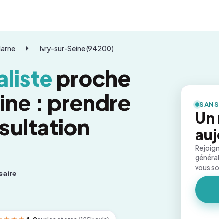
Marne
Ivry-sur-Seine (94200)
liste
proche
ine : prendre
SANS
Un
sultation
auj
Rejoign
général
vous s
saire