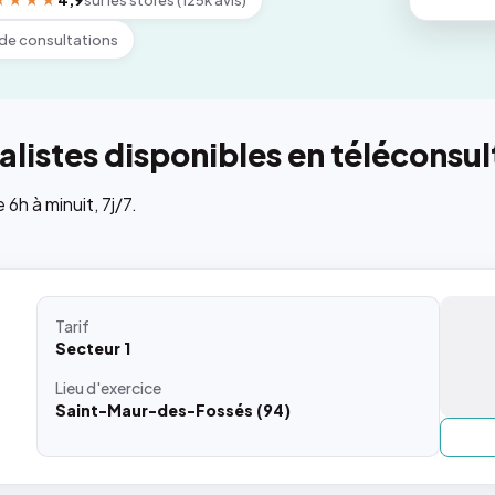
★★★★
4,9
sur les stores (125k avis)
de consultations
listes disponibles en téléconsul
h à minuit, 7j/7.
Tarif
Secteur 1
Lieu
d'exercice
Saint-Maur-des-Fossés (94)