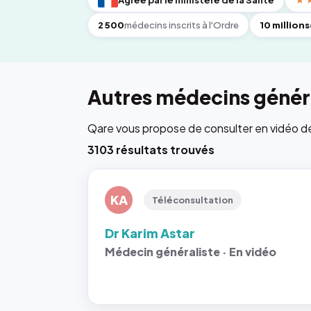
Agréé par le ministère de la Santé
★
2 500
médecins inscrits à l'Ordre
10 millions
Autres médecins généra
Qare vous propose de consulter en vidéo de 6
3103 résultats trouvés
KA
Téléconsultation
Dr Karim Astar
Médecin généraliste · En vidéo