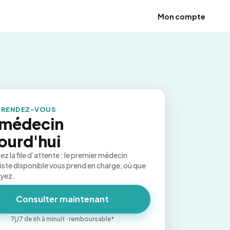
Mon compte
 RENDEZ-VOUS
 médecin
ourd'hui
ez la file d'attente : le premier médecin
iste disponible vous prend en charge, où que
oyez.
Consulter maintenant
7j/7 de 6h à minuit · remboursable*