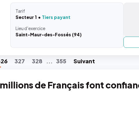
Tarif
Secteur 1
Tiers payant
Lieu
d'exercice
Saint-Maur-des-Fossés (94)
326
327
328
355
Suiv
ant
...
 millions de Français font confia