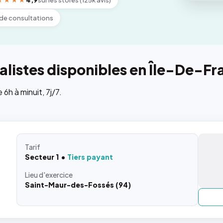
★★★★
4,9
sur les stores (125k avis)
de consultations
listes disponibles en Île-De-Fr
h à minuit, 7j/7.
Tarif
Secteur 1
Tiers payant
Lieu
d'exercice
Saint-Maur-des-Fossés (94)