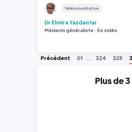
Téléconsultation
Dr Elmira Yazdanfar
Médecin généraliste · En vidéo
Préc
édent
01
324
325
...
Plus de 3