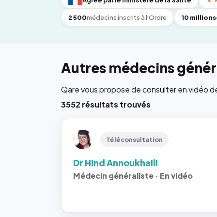
Agréé par le ministère de la Santé
★
2 500
médecins inscrits à l'Ordre
10 millions
Autres médecins généra
Qare vous propose de consulter en vidéo de 6
3552 résultats trouvés
Téléconsultation
Dr Hind Annoukhaili
Médecin généraliste · En vidéo