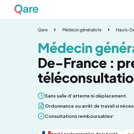
Qare
Médecin généraliste
Hauts-D
Médecin généra
De-France : pr
téléconsultati
Sans salle d'attente ni déplacement.
Ordonnance ou arrêt de travail si néces
Consultations remboursables
*