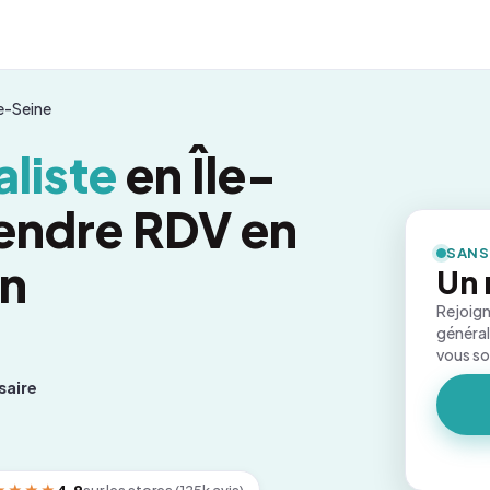
e-Seine
liste
en Île-
endre RDV en
SANS
on
Un 
Rejoign
général
vous s
saire