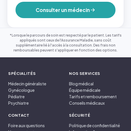
Consulter un médecin
*Lorsque le parcours de soin est respecté par le patient. Les tarifs
appliqués sont ceux de l'Assurance Maladie, sans coût
supplémentaire lié à l'accès à la consultation. Des frais non
remboursables peuvent s'appliquer en fonction des options.
SPÉCIALITÉS
NOS SERVICES
Médecin généraliste
Blog médical
Gynécologue
Équipe médicale
Pédiatre
Tarifs et remboursement
Psychiatre
Conseils médicaux
CONTACT
SÉCURITÉ
Foire aux questions
Politique de confidentialité