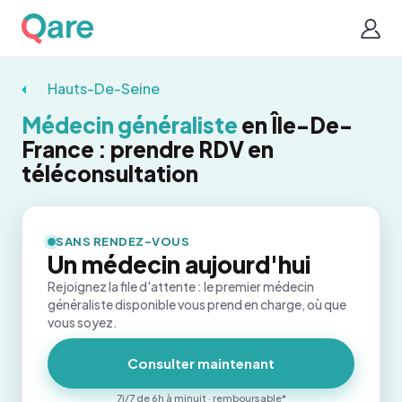
Hauts-De-Seine
Médecin généraliste
en Île-De-
France : prendre RDV en
téléconsultation
SANS RENDEZ-VOUS
Un médecin aujourd'hui
Rejoignez la file d'attente : le premier médecin
généraliste disponible vous prend en charge, où que
vous soyez.
Consulter maintenant
7j/7 de 6h à minuit · remboursable*