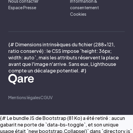
Nous contacter
Information &
Espace Presse
consentement
Cookies
{# Dimensions intrinsèques du fichier (288×121,
ratio conservé) : le CSS impose `height: 36px;
width: auto`, mais les attributs réservent la place
avant que l'image n'arrive. Sans eux, Lighthouse
compte un décalage potentiel. #}
Mentions légales
CGUV
{# Le bundle JS de Bootstrap (81 Ko) a été retiré : aucun
gabarit ne porte de `data-bs-toggle`, et son unique
usage était `new bootstrap.Collapse()` dans `directory.js`