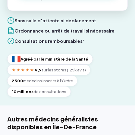
Sans salle d'attente ni déplacement.
Ordonnance ou arrêt de travail si nécessaire
Consultations remboursables
*
Agréé par le ministère de la Santé
★★★★★
4,9
sur les stores (125k avis)
2 500
médecins inscrits à l'Ordre
10 millions
de consultations
Autres médecins généralistes
disponibles en Île-De-France