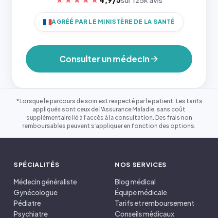
AGRÉÉ PAR LE MINISTÈRE DE LA SANTÉ
Consulter un médecin
*Lorsque le parcours de soin est respecté par le patient. Les tarifs
appliqués sont ceux de l'Assurance Maladie, sans coût
supplémentaire lié à l'accès à la consultation. Des frais non
remboursables peuvent s'appliquer en fonction des options.
SPÉCIALITÉS
NOS SERVICES
Médecin généraliste
Blog médical
Gynécologue
Équipe médicale
Pédiatre
Tarifs et remboursement
Psychiatre
Conseils médicaux