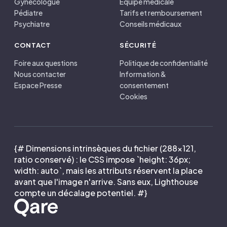
Gynécologue
Équipe médicale
Pédiatre
Tarifs et remboursement
Psychiatre
Conseils médicaux
CONTACT
SÉCURITÉ
Foire aux questions
Politique de confidentialité
Nous contacter
Information &
Espace Presse
consentement
Cookies
{# Dimensions intrinsèques du fichier (288×121,
ratio conservé) : le CSS impose `height: 36px;
width: auto`, mais les attributs réservent la place
avant que l'image n'arrive. Sans eux, Lighthouse
compte un décalage potentiel. #}