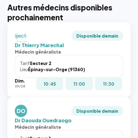
tailles
Autres médecins disponibles
puisque la
photo est
prochainement
recadrée
en
`object-
Disponible demain
fit: cover`.
Dr Thierry Marechal
Sans ces
Médecin généraliste
attributs
le
Tarif
Secteur 2
navigateur
Lieu
Épinay-sur-Orge (91360)
ne réserve
Dim.
pas la
{# 40×40
10:45
11:00
11:30
09/08
place, et
: la taille
c'étaient
rendue par
les trois
`.profile-
dernières
DO
picture`,
Disponible demain
images de
et un
Dr Daouda Ouedraogo
l'annuaire
rapport 1:1
Médecin généraliste
dans ce
qui reste
cas. #}