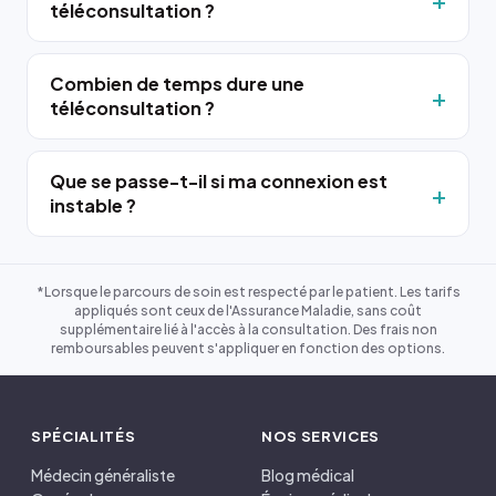
téléconsultation ?
Combien de temps dure une
téléconsultation ?
Que se passe-t-il si ma connexion est
instable ?
*Lorsque le parcours de soin est respecté par le patient. Les tarifs
appliqués sont ceux de l'Assurance Maladie, sans coût
supplémentaire lié à l'accès à la consultation. Des frais non
remboursables peuvent s'appliquer en fonction des options.
SPÉCIALITÉS
NOS SERVICES
Médecin généraliste
Blog médical