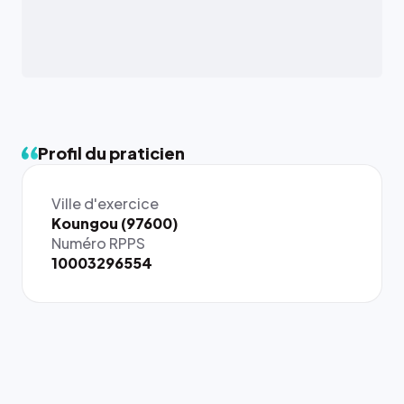
Profil du praticien
Ville d'exercice
{# 40×40
Koungou (97600)
: la taille
Numéro RPPS
rendue par
10003296554
`.profile-
picture`,
et un
rapport 1:1
qui reste
juste à
toutes les