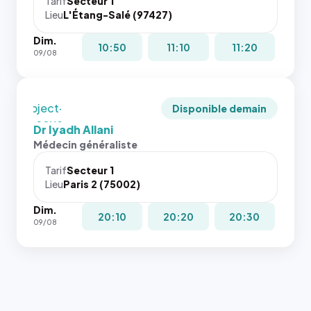
juste à
Tarif
Secteur 1
Lieu
L'Étang-Salé (97427)
toutes les
tailles
Dim.
puisque la
10:50
11:10
11:20
09/08
photo est
recadrée
en
`object-
Disponible demain
fit: cover`.
Dr Iyadh Allani
Sans ces
Médecin généraliste
attributs
le
Tarif
Secteur 1
navigateur
Lieu
Paris 2 (75002)
ne réserve
Dim.
pas la
20:10
20:20
20:30
09/08
place, et
c'étaient
les trois
dernières
images de
l'annuaire