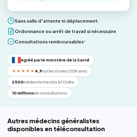
Sans salle d'attente ni déplacement.
Ordonnance ou arrêt de travail si nécessaire
Consultations remboursables
*
Agréé par le ministère de la Santé
★★★★★
4,9
sur les stores (125k avis)
2 500
médecins inscrits à l'Ordre
10 millions
de consultations
Autres médecins généralistes
disponibles en téléconsultation