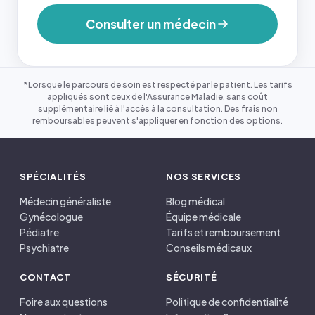
Consulter un médecin
*Lorsque le parcours de soin est respecté par le patient. Les tarifs
appliqués sont ceux de l'Assurance Maladie, sans coût
supplémentaire lié à l'accès à la consultation. Des frais non
remboursables peuvent s'appliquer en fonction des options.
SPÉCIALITÉS
NOS SERVICES
Médecin généraliste
Blog médical
Gynécologue
Équipe médicale
Pédiatre
Tarifs et remboursement
Psychiatre
Conseils médicaux
CONTACT
SÉCURITÉ
Foire aux questions
Politique de confidentialité