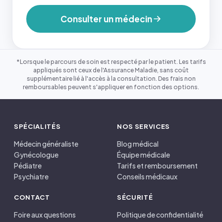
Consulter un médecin
*Lorsque le parcours de soin est respecté par le patient. Les tarifs
appliqués sont ceux de l'Assurance Maladie, sans coût
supplémentaire lié à l'accès à la consultation. Des frais non
remboursables peuvent s'appliquer en fonction des options.
SPÉCIALITÉS
NOS SERVICES
Médecin généraliste
Blog médical
Gynécologue
Équipe médicale
Pédiatre
Tarifs et remboursement
Psychiatre
Conseils médicaux
CONTACT
SÉCURITÉ
Foire aux questions
Politique de confidentialité