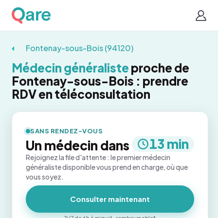
Fontenay-sous-Bois (94120)
Médecin généraliste
proche de
Fontenay-sous-Bois : prendre
RDV en téléconsultation
SANS RENDEZ-VOUS
13 min
Un médecin dans
Rejoignez la file d'attente : le premier médecin
généraliste disponible vous prend en charge, où que
vous soyez.
Consulter maintenant
7j/7 de 6h à minuit · remboursable*