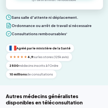
Sans salle d'attente ni déplacement.
Ordonnance ou arrêt de travail si nécessaire
Consultations remboursables
*
Agréé par le ministère de la Santé
★★★★★
4,9
sur les stores (125k avis)
2 500
médecins inscrits à l'Ordre
10 millions
de consultations
Autres médecins généralistes
disponibles en téléconsultation