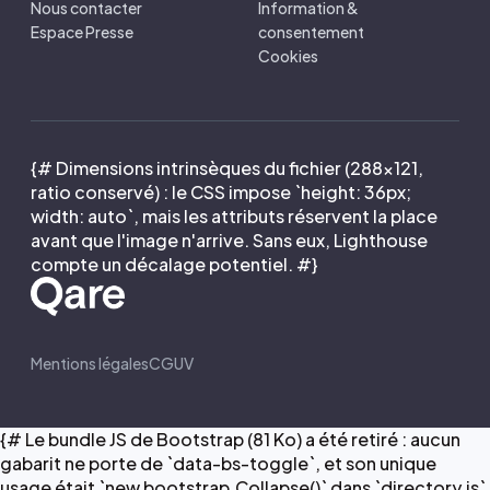
Nous contacter
Information &
Espace Presse
consentement
Cookies
{# Dimensions intrinsèques du fichier (288×121,
ratio conservé) : le CSS impose `height: 36px;
width: auto`, mais les attributs réservent la place
avant que l'image n'arrive. Sans eux, Lighthouse
compte un décalage potentiel. #}
Mentions légales
CGUV
{# Le bundle JS de Bootstrap (81 Ko) a été retiré : aucun
gabarit ne porte de `data-bs-toggle`, et son unique
usage était `new bootstrap.Collapse()` dans `directory.js`