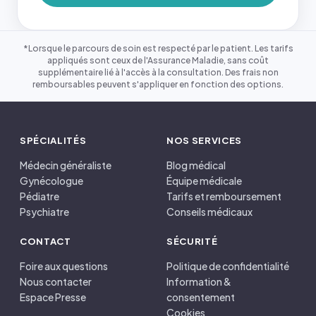
*Lorsque le parcours de soin est respecté par le patient. Les tarifs
appliqués sont ceux de l'Assurance Maladie, sans coût
supplémentaire lié à l'accès à la consultation. Des frais non
remboursables peuvent s'appliquer en fonction des options.
SPÉCIALITÉS
NOS SERVICES
Médecin généraliste
Blog médical
Gynécologue
Équipe médicale
Pédiatre
Tarifs et remboursement
Psychiatre
Conseils médicaux
CONTACT
SÉCURITÉ
Foire aux questions
Politique de confidentialité
Nous contacter
Information &
Espace Presse
consentement
Cookies