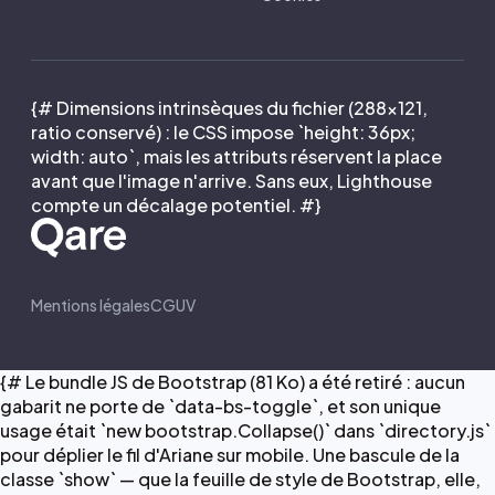
{# Dimensions intrinsèques du fichier (288×121,
ratio conservé) : le CSS impose `height: 36px;
width: auto`, mais les attributs réservent la place
avant que l'image n'arrive. Sans eux, Lighthouse
compte un décalage potentiel. #}
Mentions légales
CGUV
{# Le bundle JS de Bootstrap (81 Ko) a été retiré : aucun
gabarit ne porte de `data-bs-toggle`, et son unique
usage était `new bootstrap.Collapse()` dans `directory.js`
pour déplier le fil d'Ariane sur mobile. Une bascule de la
classe `show` — que la feuille de style de Bootstrap, elle,