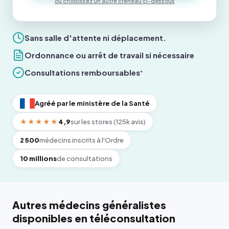
ou choisissez un autre créneau ci-dessous
Sans salle d'attente ni déplacement.
Ordonnance ou arrêt de travail si nécessaire
Consultations remboursables
*
Agréé par le ministère de la Santé
★★★★★
4,9
sur les stores (125k avis)
2 500
médecins inscrits à l'Ordre
10 millions
de consultations
Autres médecins généralistes
disponibles en téléconsultation