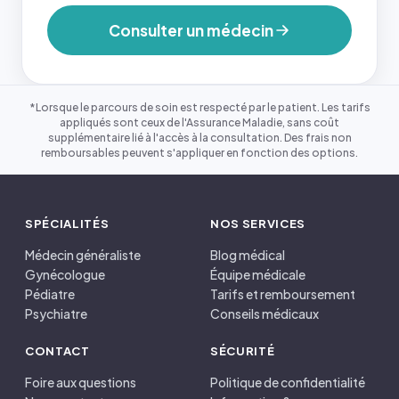
Consulter un médecin
*Lorsque le parcours de soin est respecté par le patient. Les tarifs
appliqués sont ceux de l'Assurance Maladie, sans coût
supplémentaire lié à l'accès à la consultation. Des frais non
remboursables peuvent s'appliquer en fonction des options.
SPÉCIALITÉS
NOS SERVICES
Médecin généraliste
Blog médical
Gynécologue
Équipe médicale
Pédiatre
Tarifs et remboursement
Psychiatre
Conseils médicaux
CONTACT
SÉCURITÉ
Foire aux questions
Politique de confidentialité