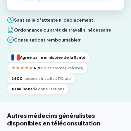
Sans salle d'attente ni déplacement.
Ordonnance ou arrêt de travail si nécessaire
Consultations remboursables
*
Agréé par le ministère de la Santé
★★★★★
4,9
sur les stores (125k avis)
2 500
médecins inscrits à l'Ordre
10 millions
de consultations
Autres médecins généralistes
disponibles en téléconsultation