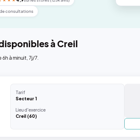
★★★★
4,9
sur les stores (125k avis)
de consultations
isponibles à Creil
h à minuit, 7j/7.
Tarif
Secteur 1
Lieu
d'exercice
Creil (60)