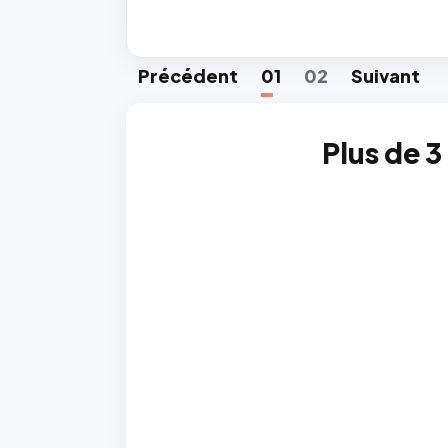
Préc
édent
01
02
Suiv
ant
Plus de 3