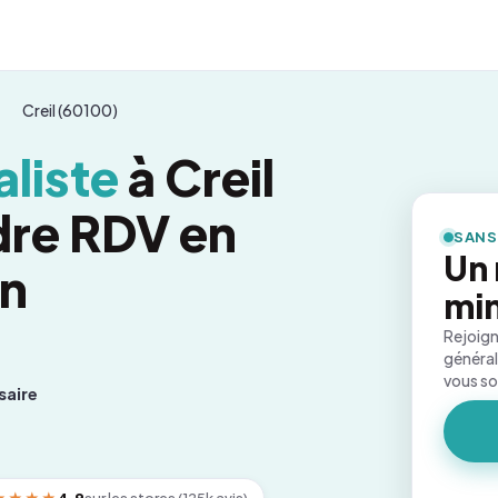
Creil (60100)
liste
à Creil
dre RDV en
SANS
Un 
on
mi
Rejoign
général
vous s
saire