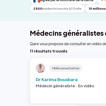
Agréé par le ministère de la Santé
★
2 500
médecins inscrits à l'Ordre
10 millions
Médecins généralistes d
Qare vous propose de consulter en vidéo de 6
11 résultats trouvés
Téléconsultation
Dr Karima Bousbara
Médecin généraliste · En vidéo