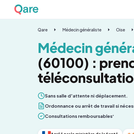
Qare
Médecin généraliste
Oise
Médecin généra
(60100) : pren
téléconsultati
Sans salle d'attente ni déplacement.
Ordonnance ou arrêt de travail si néces
Consultations remboursables
*