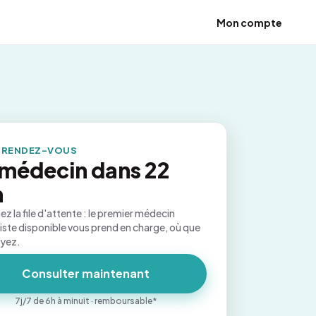
Mon compte
 RENDEZ-VOUS
médecin dans 22
n
ez la file d'attente : le premier médecin
iste disponible vous prend en charge, où que
oyez.
Consulter maintenant
7j/7 de 6h à minuit · remboursable*