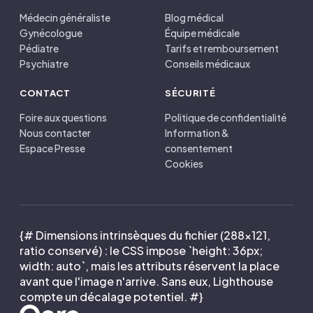
Médecin généraliste
Blog médical
Gynécologue
Équipe médicale
Pédiatre
Tarifs et remboursement
Psychiatre
Conseils médicaux
CONTACT
SÉCURITÉ
Foire aux questions
Politique de confidentialité
Nous contacter
Information &
Espace Presse
consentement
Cookies
{# Dimensions intrinsèques du fichier (288×121,
ratio conservé) : le CSS impose `height: 36px;
width: auto`, mais les attributs réservent la place
avant que l'image n'arrive. Sans eux, Lighthouse
compte un décalage potentiel. #}