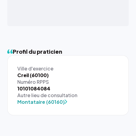
Profil du praticien
Ville d'exercice
Creil (60100)
Numéro RPPS
{# 40×40
10101084084
: la taille
Autre lieu de consultation
rendue par
Montataire (60160)
`.profile-
picture`,
et un
rapport 1:1
qui reste