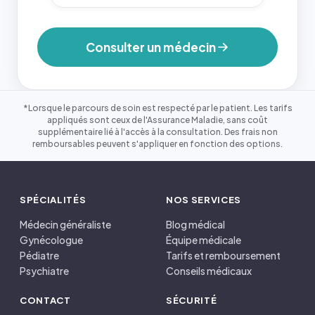
Consulter un médecin
*Lorsque le parcours de soin est respecté par le patient. Les tarifs
appliqués sont ceux de l'Assurance Maladie, sans coût
supplémentaire lié à l'accès à la consultation. Des frais non
remboursables peuvent s'appliquer en fonction des options.
SPÉCIALITÉS
NOS SERVICES
Médecin généraliste
Blog médical
Gynécologue
Équipe médicale
Pédiatre
Tarifs et remboursement
Psychiatre
Conseils médicaux
CONTACT
SÉCURITÉ