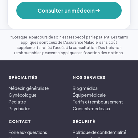
Consulter un médecin
*Lorsque le parcours de soin est respecté par le patient. Les tarifs
appliqués sont ceux de l'Assurance Maladie, sans coût
supplémentaire lié à l'accès à la consultation. Des frais non
remboursables peuvent s'appliquer en fonction des options.
SPÉCIALITÉS
NOS SERVICES
Médecin généraliste
Blog médical
Gynécologue
Équipe médicale
Pédiatre
Tarifs et remboursement
Psychiatre
Conseils médicaux
CONTACT
SÉCURITÉ
Foire aux questions
Politique de confidentialité