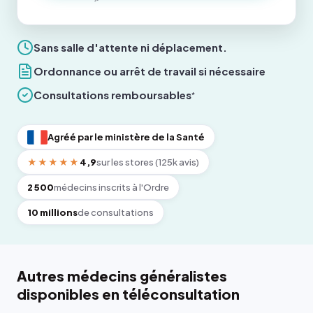
Sans salle d'attente ni déplacement.
Ordonnance ou arrêt de travail si nécessaire
Consultations remboursables
*
Agréé par le ministère de la Santé
★★★★★
4,9
sur les stores (125k avis)
2 500
médecins inscrits à l'Ordre
10 millions
de consultations
Autres médecins généralistes
disponibles en téléconsultation