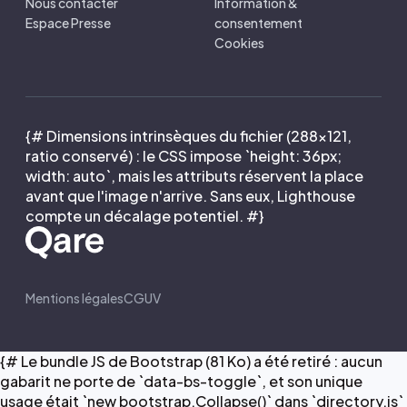
Nous contacter
Information &
Espace Presse
consentement
Cookies
{# Dimensions intrinsèques du fichier (288×121,
ratio conservé) : le CSS impose `height: 36px;
width: auto`, mais les attributs réservent la place
avant que l'image n'arrive. Sans eux, Lighthouse
compte un décalage potentiel. #}
Mentions légales
CGUV
{# Le bundle JS de Bootstrap (81 Ko) a été retiré : aucun
gabarit ne porte de `data-bs-toggle`, et son unique
usage était `new bootstrap.Collapse()` dans `directory.js`