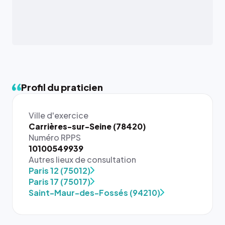
Profil du praticien
Ville d'exercice
Carrières-sur-Seine (78420)
Numéro RPPS
10100549939
Autres lieux de consultation
{# 40×40
Paris 12 (75012)
: la taille
Paris 17 (75017)
rendue par
Saint-Maur-des-Fossés (94210)
`.profile-
picture`,
et un